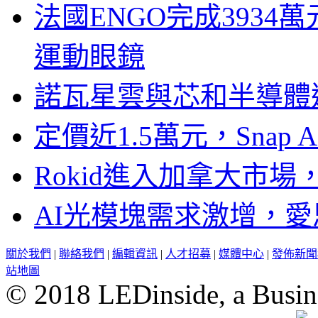
法國ENGO完成3934萬
運動眼鏡
諾瓦星雲與芯和半導體達
定價近1.5萬元，Snap
Rokid進入加拿大市
AI光模塊需求激增，愛
關於我們
|
聯絡我們
|
編輯資訊
|
人才招募
|
媒體中心
|
發佈新聞
站地圖
© 2018 LEDinside, a Busin