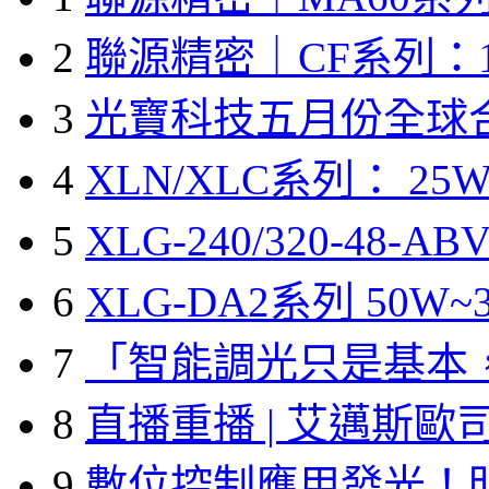
2
聯源精密｜CF系列：1
3
光寶科技五月份全球
4
XLN/XLC系列： 25W
5
XLG-240/320-48-A
6
XLG-DA2系列 50W~3
7
「智能調光只是基本
8
直播重播 | 艾邁斯歐
9
數位控制應用發光！