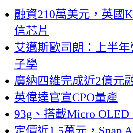
融資210萬美元，英國Ku
信芯片
艾邁斯歐司朗：上半年
子學
廣納四維完成近2億元
英偉達官宣CPO量產
93g、搭載Micro OL
定價近1.5萬元，Snap