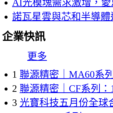
AI光模塊需求激增，愛
諾瓦星雲與芯和半導體達
企業快訊
更多
1
聯源精密｜MA60系列
2
聯源精密｜CF系列：1
3
光寶科技五月份全球