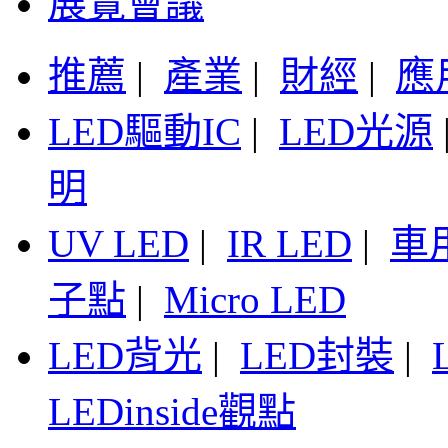
展覽會議
推薦
|
產業
|
財經
|
應
LED驅動IC
|
LED光源
明
UV LED
|
IR LED
|
車
子點
|
Micro LED
LED背光
|
LED封裝
|
LEDinside觀點