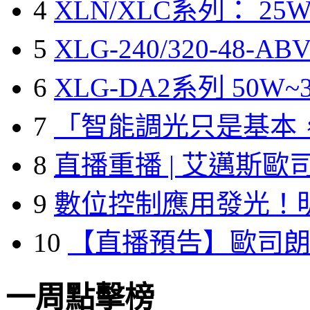
4
XLN/XLC系列： 25W
5
XLG-240/320-48-A
6
XLG-DA2系列 50W~3
7
「智能調光只是基本
8
直播重播 | 艾邁斯歐
9
數位控制應用發光！
10
【直播預告】歐司
一周點擊榜