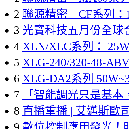
2
聯源精密｜CF系列：1
3
光寶科技五月份全球
4
XLN/XLC系列： 25W
5
XLG-240/320-48-A
6
XLG-DA2系列 50W~3
7
「智能調光只是基本
8
直播重播 | 艾邁斯歐
9
數位控制應用發光！