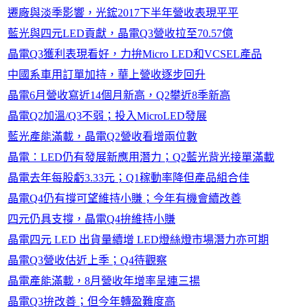
遷廠與淡季影響，光鋐2017下半年營收表現平平
藍光與四元LED貢獻，晶電Q3營收拉至70.57億
晶電Q3獲利表現看好，力拚Micro LED和VCSEL產品
中國系車用訂單加持，華上營收逐步回升
晶電6月營收寫近14個月新高，Q2攀近8季新高
晶電Q2加溫/Q3不弱；投入MicroLED發展
藍光產能滿載，晶電Q2營收看增兩位數
晶電：LED仍有發展新應用潛力；Q2藍光背光接單滿載
晶電去年每股虧3.33元；Q1稼動率降但產品組合佳
晶電Q4仍有撐可望維持小賺；今年有機會續改善
四元仍具支撐，晶電Q4拚維持小賺
晶電四元 LED 出貨量續增 LED燈絲燈市場潛力亦可期
晶電Q3營收估近上季；Q4待觀察
晶電產能滿載，8月營收年增率呈連三揚
晶電Q3拚改善；但今年轉盈難度高