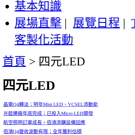
基本知識
展場直擊
|
展覽日程
|
客製化活動
首頁
>
四元LED
四元LED
晶電Q4轉淡；明年Mini LED、VCSEL添動能
光鋐遷廠年底完成；已投入Micro LED開發
航空照明訂單成長，佰鴻添購設備因應
佰鴻Q4營收波動有限；全年獲利估穩