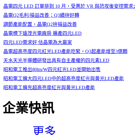
晶電四元 LED 訂單排到 10 月，受惠於 VR 與恐攻後安控需
晶電Q2毛利/損益改善；Q3續拚好轉
調節產能配置，晶電Q2拚損益改善
晶電標下遠茂光電廠房 擴產四元LED
四元LED需求好 估晶電為大贏家
晶電超高亮度四元紅光LED產能吃緊，Q3起產能增至3億顆
天水天光半導體研發出具有自主產權的四元素LED
昭和電工推出80lm/W四元紅光LED並開始出售
昭和電工擴大四元LED中的超高亮度紅光與黃光LED產能
昭和電工擴充超高亮度紅光與黃光LED產能
企業快訊
更多