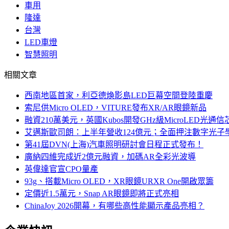
車用
隆達
台灣
LED車燈
智慧照明
相關文章
西南地區首家，利亞德煥影島LED巨幕空間登陸重慶
索尼供Micro OLED，VITURE發布XR/AR眼鏡新品
融資210萬美元，英國Kubos開發GHz級MicroLED光通信
艾邁斯歐司朗：上半年營收124億元；全面押注數字光子
第41屆DVN(上海)汽車照明研討會日程正式發布！
廣納四維完成近2億元融資，加碼AR全彩光波導
英偉達官宣CPO量產
93g、搭載Micro OLED，XR眼鏡URXR One開啟眾籌
定價近1.5萬元，Snap AR眼鏡即將正式亮相
ChinaJoy 2026開幕，有哪些高性能顯示產品亮相？