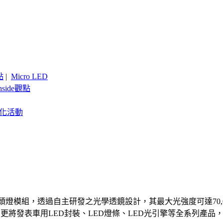
點
|
Micro LED
nside觀點
客製化活動
D汽車頭燈模組，透過自主研發之光學透鏡設計，其最大光強度可達70
會中更將發表車用LED封裝、LED燈條、LED光引擎等全系列產