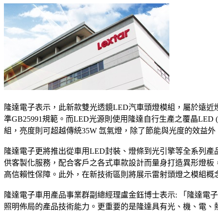
隆達電子表示，此新款雙光透鏡LED汽車頭燈模組，屬於遠近燈
準GB25991規範。而LED光源則使用隆達自行生產之覆晶LED 
組，亮度則可超越傳統35W 氙氣燈，除了節能與光度的效益
隆達電子更將推出從車用LED封裝、燈條到光引擎等全系列
供客製化服務，配合客戶之各式車款設計而量身打造異形燈板，而且全
高信賴性保障。此外，在新技術區則將展示雷射頭燈之模組概
隆達電子車用產品事業群副總經理盧金鈺博士表示: 「隆達電
照明佈局的產品技術能力。更重要的是隆達具有光、機、電、