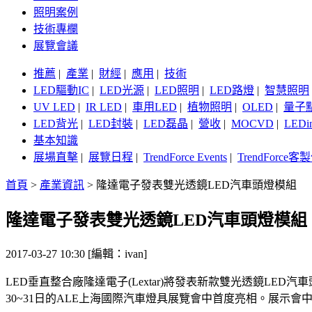
照明案例
技術專欄
展覽會議
推薦
|
產業
|
財經
|
應用
|
技術
LED驅動IC
|
LED光源
|
LED照明
|
LED路燈
|
智慧照明
UV LED
|
IR LED
|
車用LED
|
植物照明
|
OLED
|
量子
LED背光
|
LED封裝
|
LED磊晶
|
營收
|
MOCVD
|
LEDi
基本知識
展場直擊
|
展覽日程
|
TrendForce Events
|
TrendForce
首頁
>
產業資訊
>
隆達電子發表雙光透鏡LED汽車頭燈模組
隆達電子發表雙光透鏡LED汽車頭燈模組
2017-03-27 10:30 [編輯：ivan]
LED垂直整合廠隆達電子(Lextar)將發表新款雙光透鏡LE
30~31日的ALE上海國際汽車燈具展覽會中首度亮相。展示