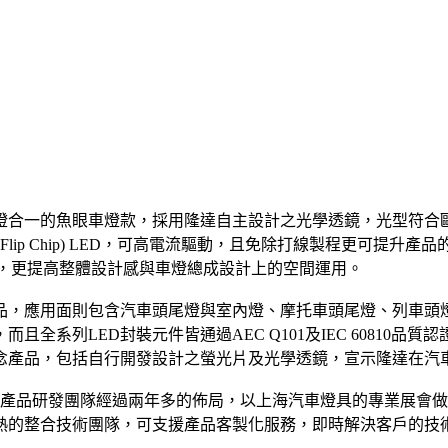
合一的魚眼車燈款，採用隆達自主設計之光學透鏡，光型符合歐盟E
(Flip Chip) LED，可高電流驅動，且免除打線製程更可提升產
外，更提高整體設計感與車燈總成設計上的空間運用。
產品，應用面則包含汽車頭尾燈與室內燈、摩托車頭尾燈、列車頭
系列LED封裝元件皆通過AEC Q101及IEC 60810品質
念產品，包括自行開發設計之螢光片及光學透鏡，宣示隆達在汽
子產品研發團隊經過兩年多的佈局，以上海汽車燈具的專業展會
熱的整合技術團隊，可支援產品客製化服務，即時解決客戶的技