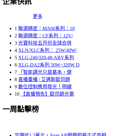
企業快訊
更多
1
聯源精密｜MA60系列：10
2
聯源精密｜CF系列：12V/
3
光寶科技五月份全球合併
4
XLN/XLC系列： 25W/40W/
5
XLG-240/320-48-ABV系列
6
XLG-DA2系列 50W~320W D
7
「智能調光只是基本，健
8
直播重播 | 艾邁斯歐司朗
9
數位控制應用發光！明緯
10
【直播預告】歐司朗光電
一周點擊榜
定價近1.5萬元，Snap AR眼鏡即將正式亮相