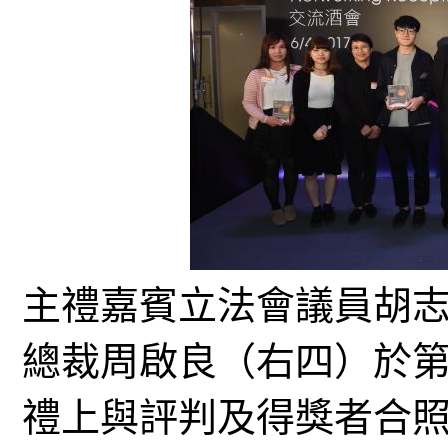
主禮嘉賓立法會議員胡
總裁周啟良（右四）於
禮上與評判及得獎者合