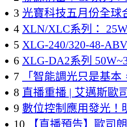
3
光寶科技五月份全球
4
XLN/XLC系列： 25W
5
XLG-240/320-48-A
6
XLG-DA2系列 50W~3
7
「智能調光只是基本
8
直播重播 | 艾邁斯歐
9
數位控制應用發光！
10
【直播預告】歐司