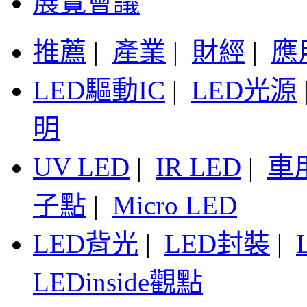
展覽會議
推薦
|
產業
|
財經
|
應
LED驅動IC
|
LED光源
明
UV LED
|
IR LED
|
車
子點
|
Micro LED
LED背光
|
LED封裝
|
LEDinside觀點