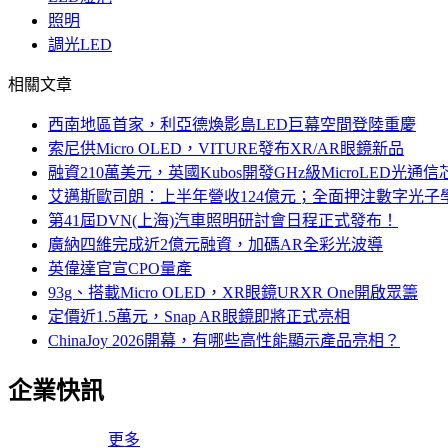
照明
調光LED
相關文章
西南地區首家，利亞德煥影島LED巨幕空間登陸重慶
索尼供Micro OLED，VITURE發布XR/AR眼鏡新品
融資210萬美元，英國Kubos開發GHz級MicroLED光通信
艾邁斯歐司朗：上半年營收124億元；全面押注數字光子
第41屆DVN(上海)汽車照明研討會日程正式發布！
廣納四維完成近2億元融資，加碼AR全彩光波導
英偉達官宣CPO量產
93g、搭載Micro OLED，XR眼鏡URXR One開啟眾籌
定價近1.5萬元，Snap AR眼鏡即將正式亮相
ChinaJoy 2026開幕，有哪些高性能顯示產品亮相？
企業快訊
更多