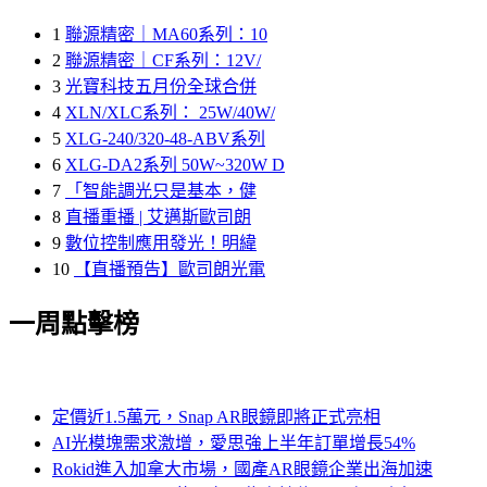
1
聯源精密｜MA60系列：10
2
聯源精密｜CF系列：12V/
3
光寶科技五月份全球合併
4
XLN/XLC系列： 25W/40W/
5
XLG-240/320-48-ABV系列
6
XLG-DA2系列 50W~320W D
7
「智能調光只是基本，健
8
直播重播 | 艾邁斯歐司朗
9
數位控制應用發光！明緯
10
【直播預告】歐司朗光電
一周點擊榜
定價近1.5萬元，Snap AR眼鏡即將正式亮相
AI光模塊需求激增，愛思強上半年訂單增長54%
Rokid進入加拿大市場，國產AR眼鏡企業出海加速