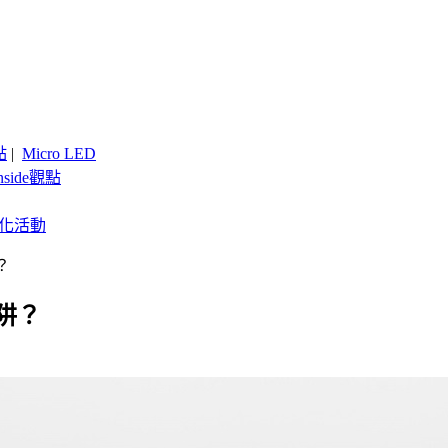
點
|
Micro LED
nside觀點
客製化活動
？
阱？