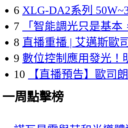
6
XLG-DA2系列 50W~3
7
「智能調光只是基本
8
直播重播 | 艾邁斯歐
9
數位控制應用發光！
10
【直播預告】歐司
一周點擊榜