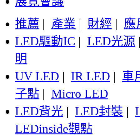
展覽會議
推薦
|
產業
|
財經
|
應
LED驅動IC
|
LED光源
明
UV LED
|
IR LED
|
車
子點
|
Micro LED
LED背光
|
LED封裝
|
LEDinside觀點