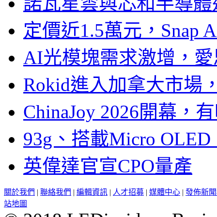
諾瓦星雲與芯和半導體達
定價近1.5萬元，Snap
AI光模塊需求激增，愛
Rokid進入加拿大市
ChinaJoy 2026
93g、搭載Micro OL
英偉達官宣CPO量產
關於我們
|
聯絡我們
|
編輯資訊
|
人才招募
|
媒體中心
|
發佈新聞
站地圖