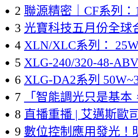
2
聯源精密｜CF系列：1
3
光寶科技五月份全球
4
XLN/XLC系列： 25W
5
XLG-240/320-48-A
6
XLG-DA2系列 50W~3
7
「智能調光只是基本
8
直播重播 | 艾邁斯歐
9
數位控制應用發光！