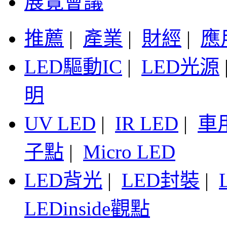
展覽會議
推薦
|
產業
|
財經
|
應
LED驅動IC
|
LED光源
明
UV LED
|
IR LED
|
車
子點
|
Micro LED
LED背光
|
LED封裝
|
LEDinside觀點