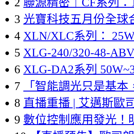
2
聯源精密｜CF系列：1
3
光寶科技五月份全球
4
XLN/XLC系列： 25W
5
XLG-240/320-48-A
6
XLG-DA2系列 50W~3
7
「智能調光只是基本
8
直播重播 | 艾邁斯歐
9
數位控制應用發光！