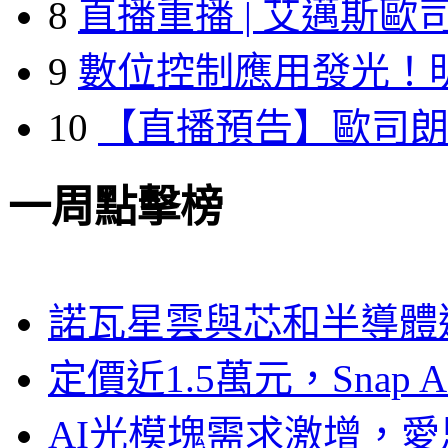
8
直播重播 | 艾邁斯歐
9
數位控制應用發光！
10
【直播預告】歐司
一周點擊榜
諾瓦星雲與芯和半導體達
定價近1.5萬元，Snap
AI光模塊需求激增，愛