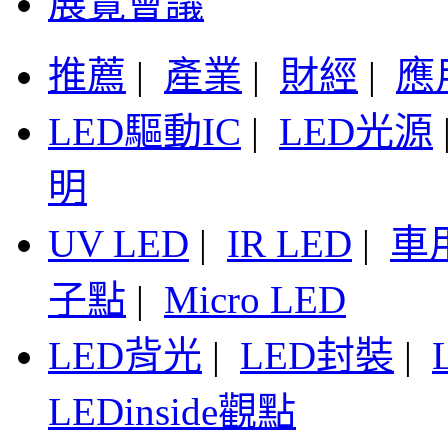
展覽會議
推薦
|
產業
|
財經
|
應
LED驅動IC
|
LED光源
明
UV LED
|
IR LED
|
車
子點
|
Micro LED
LED背光
|
LED封裝
|
LEDinside觀點