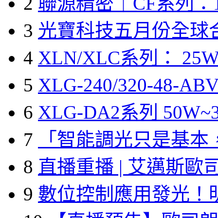
2
聯源精密｜CF系列：1
3
光寶科技五月份全球
4
XLN/XLC系列： 25W
5
XLG-240/320-48-A
6
XLG-DA2系列 50W~3
7
「智能調光只是基本
8
直播重播 | 艾邁斯歐
9
數位控制應用發光！