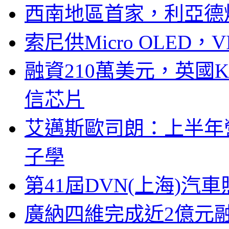
西南地區首家，利亞德
索尼供Micro OLED，
融資210萬美元，英國Ku
信芯片
艾邁斯歐司朗：上半年
子學
第41屆DVN(上海)
廣納四維完成近2億元