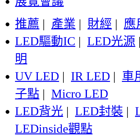
展覽會議
推薦
|
產業
|
財經
|
應
LED驅動IC
|
LED光源
明
UV LED
|
IR LED
|
車
子點
|
Micro LED
LED背光
|
LED封裝
|
LEDinside觀點