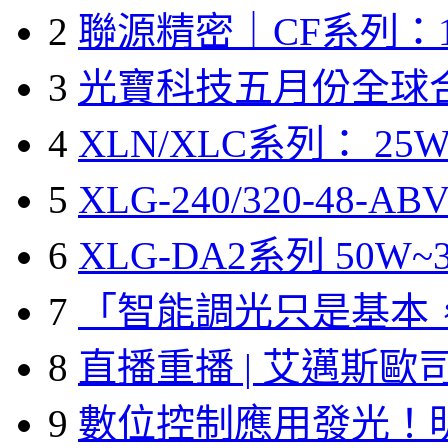
2
聯源精密｜CF系列：1
3
光寶科技五月份全球
4
XLN/XLC系列： 25W
5
XLG-240/320-48-A
6
XLG-DA2系列 50W~3
7
「智能調光只是基本
8
直播重播 | 艾邁斯歐
9
數位控制應用發光！