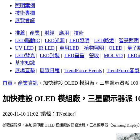
照明案例
技術專欄
展覽會議
推薦
|
產業
|
財經
|
應用
|
技術
LED驅動IC
|
LED光源
|
LED照明
|
LED路燈
|
智慧照明
UV LED
|
IR LED
|
車用LED
|
植物照明
|
OLED
|
量子
LED背光
|
LED封裝
|
LED磊晶
|
營收
|
MOCVD
|
LEDi
基本知識
展場直擊
|
展覽日程
|
TrendForce Events
|
TrendForce
首頁
>
產業資訊
>
加快建設 OLED 模組廠，三星顯示器派 10
加快建設 OLED 模組廠，三星顯示器派 1
2020-11-10 11:02 [編輯：TNeditor]
據韓媒報導，為加速印度 OLED 模組廠的建設進程，三星顯示器（Samsung Displ