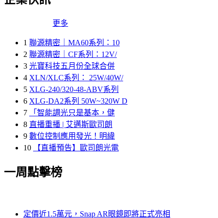
更多
1
聯源精密｜MA60系列：10
2
聯源精密｜CF系列：12V/
3
光寶科技五月份全球合併
4
XLN/XLC系列： 25W/40W/
5
XLG-240/320-48-ABV系列
6
XLG-DA2系列 50W~320W D
7
「智能調光只是基本，健
8
直播重播 | 艾邁斯歐司朗
9
數位控制應用發光！明緯
10
【直播預告】歐司朗光電
一周點擊榜
定價近1.5萬元，Snap AR眼鏡即將正式亮相