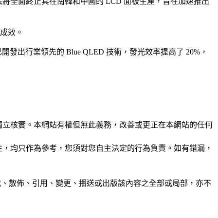
年底將全面終止其在南韓和中國的 LCD 面板生產，旨在加速推出
的成效。
開發出行業領先的 Blue QLED 技術，發光效率提高了 20%，
未經獨立核實。本網站有權但無此義務，改善或更正在本網站的任何
準確性，均只作為參考，您須對您自主決定的行為負責。如有錯漏，
制、轉載、散佈、引用、變更、播送或出版該內容之全部或局部，亦不