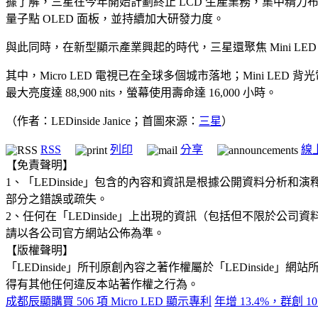
據了解，三星在今年開始計劃終止 LCD 生產業務，集中精力布
量子點 OLED 面板，並持續加大研發力度。
與此同時，在新型顯示產業興起的時代，三星還聚焦 Mini LED、
其中，Micro LED 電視已在全球多個城市落地；Mini LED
最大亮度達 88,900 nits，螢幕使用壽命達 16,000 小時。
（作者：LEDinside Janice；首圖來源：
三星
）
RSS
列印
分享
線
【免責聲明】
1、「LEDinside」包含的內容和資訊是根據公開資料分
部分之錯誤或疏失。
2、任何在「LEDinside」上出現的資訊（包括但不限於
請以各公司官方網站公佈為準。
【版權聲明】
「LEDinside」所刊原創內容之著作權屬於「LEDins
得有其他任何違反本站著作權之行為。
成都辰顯購買 506 項 Micro LED 顯示專利
年增 13.4%，群創 1