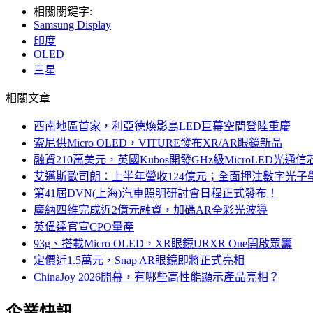
相關關鍵字:
Samsung Display
印度
OLED
三星
相關文章
西南地區首家，利亞德煥影島LED巨幕空間登陸重慶
索尼供Micro OLED，VITURE發布XR/AR眼鏡新品
融資210萬美元，英國Kubos開發GHz級MicroLED光通信
艾邁斯歐司朗：上半年營收124億元；全面押注數字光子
第41屆DVN(上海)汽車照明研討會日程正式發布！
廣納四維完成近2億元融資，加碼AR全彩光波導
英偉達官宣CPO量產
93g、搭載Micro OLED，XR眼鏡URXR One開啟眾籌
定價近1.5萬元，Snap AR眼鏡即將正式亮相
ChinaJoy 2026開幕，有哪些高性能顯示產品亮相？
企業快訊