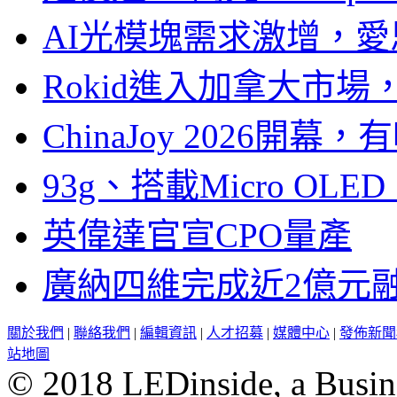
AI光模塊需求激增，愛
Rokid進入加拿大市
ChinaJoy 2026
93g、搭載Micro OL
英偉達官宣CPO量產
廣納四維完成近2億元
關於我們
|
聯絡我們
|
編輯資訊
|
人才招募
|
媒體中心
|
發佈新聞
站地圖
© 2018 LEDinside, a Busin