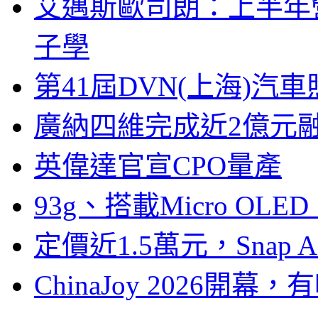
艾邁斯歐司朗：上半年
子學
第41屆DVN(上海)
廣納四維完成近2億元
英偉達官宣CPO量產
93g、搭載Micro OL
定價近1.5萬元，Snap
ChinaJoy 2026