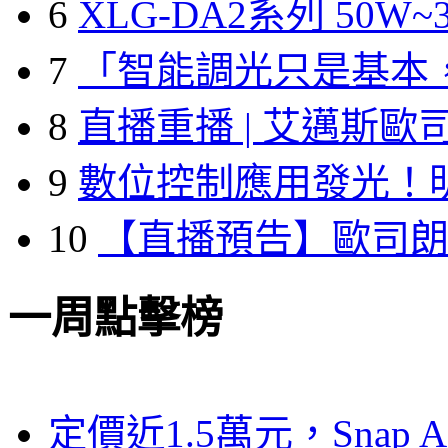
6
XLG-DA2系列 50W~3
7
「智能調光只是基本
8
直播重播 | 艾邁斯歐
9
數位控制應用發光！
10
【直播預告】歐司
一周點擊榜
定價近1.5萬元，Snap