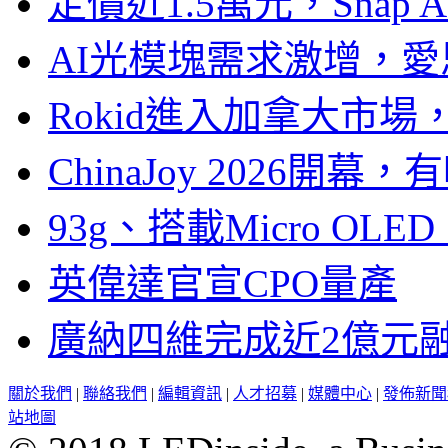
定價近1.5萬元，Snap
AI光模塊需求激增，愛
Rokid進入加拿大市
ChinaJoy 2026
93g、搭載Micro OL
英偉達官宣CPO量產
廣納四維完成近2億元
關於我們
|
聯絡我們
|
編輯資訊
|
人才招募
|
媒體中心
|
發佈新聞
站地圖