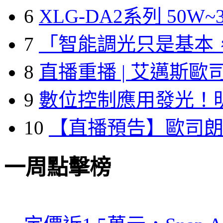
6
XLG-DA2系列 50W~3
7
「智能調光只是基本
8
直播重播 | 艾邁斯歐
9
數位控制應用發光！
10
【直播預告】歐司
一周點擊榜