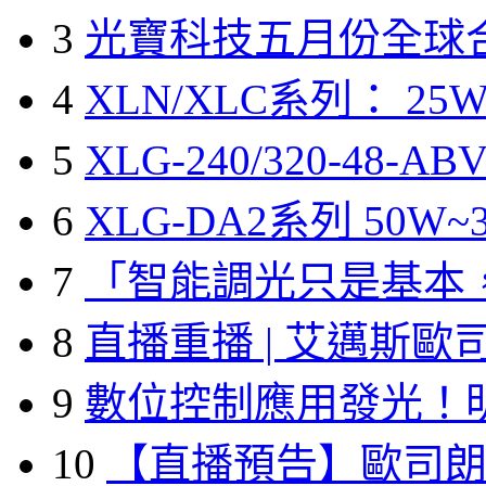
3
光寶科技五月份全球
4
XLN/XLC系列： 25W
5
XLG-240/320-48-A
6
XLG-DA2系列 50W~3
7
「智能調光只是基本
8
直播重播 | 艾邁斯歐
9
數位控制應用發光！
10
【直播預告】歐司