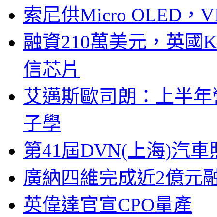
索尼供Micro OLED，
融資210萬美元，英國Ku
信芯片
艾邁斯歐司朗：上半年
子學
第41屆DVN(上海)
廣納四維完成近2億元
英偉達官宣CPO量產