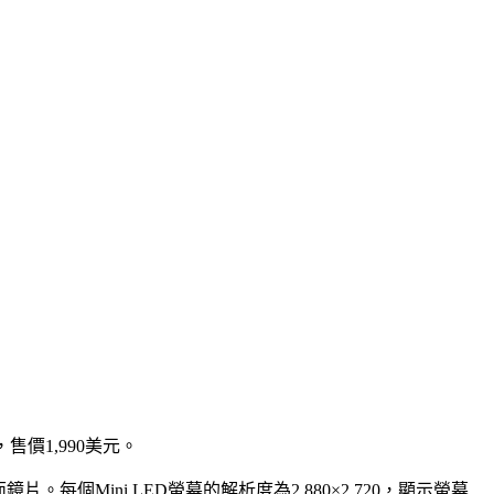
售價1,990美元。
鏡片。每個Mini LED螢幕的解析度為2,880×2,720，顯示螢幕