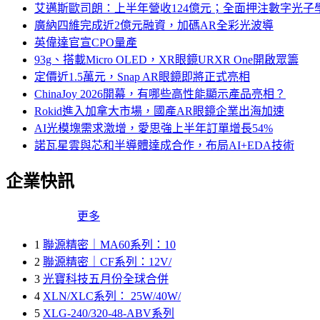
艾邁斯歐司朗：上半年營收124億元；全面押注數字光子
廣納四維完成近2億元融資，加碼AR全彩光波導
英偉達官宣CPO量產
93g、搭載Micro OLED，XR眼鏡URXR One開啟眾籌
定價近1.5萬元，Snap AR眼鏡即將正式亮相
ChinaJoy 2026開幕，有哪些高性能顯示產品亮相？
Rokid進入加拿大市場，國產AR眼鏡企業出海加速
AI光模塊需求激增，愛思強上半年訂單增長54%
諾瓦星雲與芯和半導體達成合作，布局AI+EDA技術
企業快訊
更多
1
聯源精密｜MA60系列：10
2
聯源精密｜CF系列：12V/
3
光寶科技五月份全球合併
4
XLN/XLC系列： 25W/40W/
5
XLG-240/320-48-ABV系列