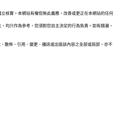
未經獨立核實。本網站有權但無此義務，改善或更正在本網站的任何
準確性，均只作為參考，您須對您自主決定的行為負責。如有錯漏，
制、轉載、散佈、引用、變更、播送或出版該內容之全部或局部，亦不