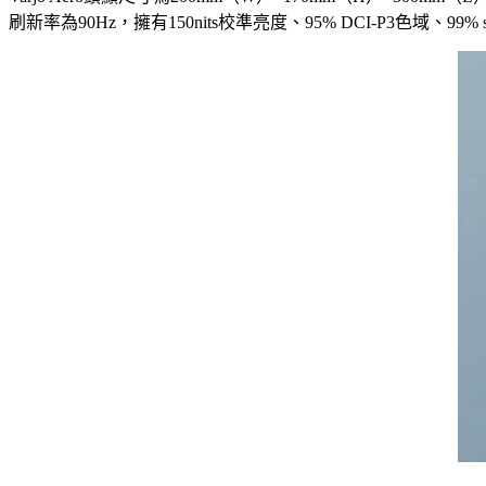
刷新率為90Hz，擁有150nits校準亮度、95% DCI-P3色域、