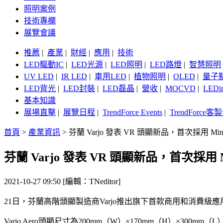
照明案例
技術專欄
展覽會議
推薦
|
產業
|
財經
|
應用
|
技術
LED驅動IC
|
LED光源
|
LED照明
|
LED路燈
|
智慧照明
UV LED
|
IR LED
|
車用LED
|
植物照明
|
OLED
|
量子
LED背光
|
LED封裝
|
LED磊晶
|
營收
|
MOCVD
|
LEDi
基本知識
展場直擊
|
展覽日程
|
TrendForce Events
|
TrendForce
首頁
>
產業資訊
>
芬蘭 Varjo 發表 VR 頭顯新品，首次採用 Min
芬蘭 Varjo 發表 VR 頭顯新品，首次採用 M
2021-10-27 09:50 [編輯：TNeditor]
21日，芬蘭高階頭顯製造商Varjo推出旗下首款商用和消費級應用的VR
Varjo Aero頭顯尺寸為200mm（W）×170mm（H）×300