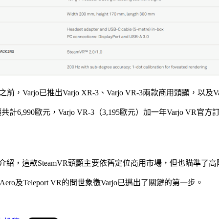
，Varjo已推出Varjo XR-3、Varjo VR-3兩款商用頭顯，以及Varjo 
價共計6,990歐元，Varjo VR-3（3,195歐元）加一年Varjo V
貨。據介紹，這款SteamVR頭顯主要依舊定位商用市場，但也瞄準
ro及Teleport VR的問世象徵Varjo已邁出了關鍵的第一步。