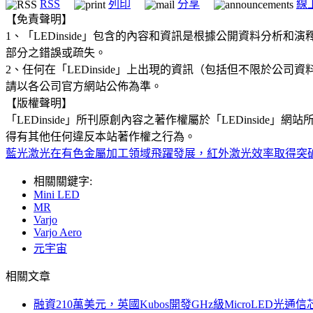
RSS
列印
分享
線
【免責聲明】
1、「LEDinside」包含的內容和資訊是根據公開資料分
部分之錯誤或疏失。
2、任何在「LEDinside」上出現的資訊（包括但不限於
請以各公司官方網站公佈為準。
【版權聲明】
「LEDinside」所刊原創內容之著作權屬於「LEDins
得有其他任何違反本站著作權之行為。
藍光激光在有色金屬加工領域飛躍發展，紅外激光效率取得突
相關關鍵字:
Mini LED
MR
Varjo
Varjo Aero
元宇宙
相關文章
融資210萬美元，英國Kubos開發GHz級MicroLED光通信