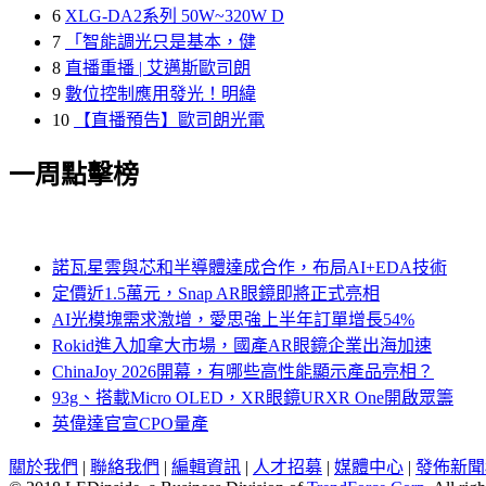
6
XLG-DA2系列 50W~320W D
7
「智能調光只是基本，健
8
直播重播 | 艾邁斯歐司朗
9
數位控制應用發光！明緯
10
【直播預告】歐司朗光電
一周點擊榜
諾瓦星雲與芯和半導體達成合作，布局AI+EDA技術
定價近1.5萬元，Snap AR眼鏡即將正式亮相
AI光模塊需求激增，愛思強上半年訂單增長54%
Rokid進入加拿大市場，國產AR眼鏡企業出海加速
ChinaJoy 2026開幕，有哪些高性能顯示產品亮相？
93g、搭載Micro OLED，XR眼鏡URXR One開啟眾籌
英偉達官宣CPO量產
關於我們
|
聯絡我們
|
編輯資訊
|
人才招募
|
媒體中心
|
發佈新聞