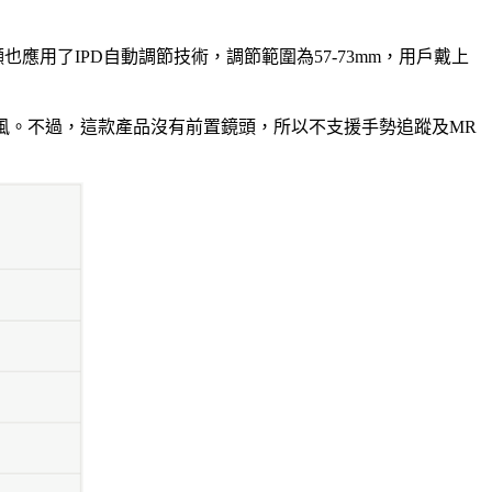
顯也應用了IPD自動調節技術，調節範圍為57-73mm，用戶戴上
和麥克風。不過，這款產品沒有前置鏡頭，所以不支援手勢追蹤及MR