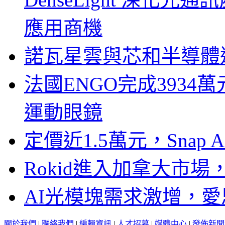
應用商機
諾瓦星雲與芯和半導體達
法國ENGO完成3934萬
運動眼鏡
定價近1.5萬元，Snap
Rokid進入加拿大市
AI光模塊需求激增，愛
關於我們
|
聯絡我們
|
編輯資訊
|
人才招募
|
媒體中心
|
發佈新聞