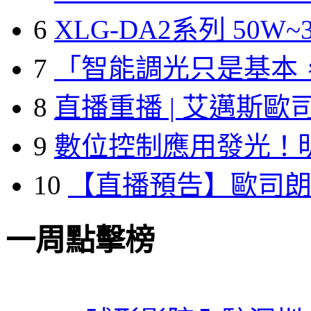
6
XLG-DA2系列 50W~3
7
「智能調光只是基本
8
直播重播 | 艾邁斯歐
9
數位控制應用發光！
10
【直播預告】歐司
一周點擊榜