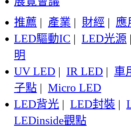
展覽會議
推薦
|
產業
|
財經
|
應
LED驅動IC
|
LED光源
明
UV LED
|
IR LED
|
車
子點
|
Micro LED
LED背光
|
LED封裝
|
LEDinside觀點