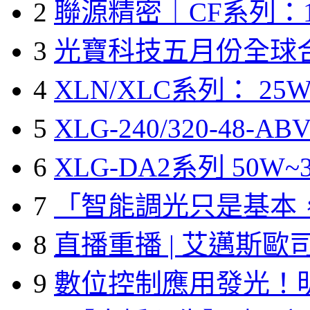
2
聯源精密｜CF系列：1
3
光寶科技五月份全球
4
XLN/XLC系列： 25W
5
XLG-240/320-48-A
6
XLG-DA2系列 50W~3
7
「智能調光只是基本
8
直播重播 | 艾邁斯歐
9
數位控制應用發光！