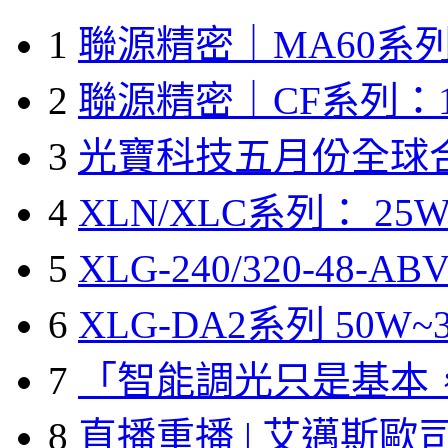
1
聯源精密｜MA60系列
2
聯源精密｜CF系列：1
3
光寶科技五月份全球
4
XLN/XLC系列： 25W
5
XLG-240/320-48-A
6
XLG-DA2系列 50W~3
7
「智能調光只是基本
8
直播重播 | 艾邁斯歐