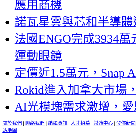
應用商機
諾瓦星雲與芯和半導體達
法國ENGO完成3934萬
運動眼鏡
定價近1.5萬元，Snap
Rokid進入加拿大市
AI光模塊需求激增，愛
關於我們
|
聯絡我們
|
編輯資訊
|
人才招募
|
媒體中心
|
發佈新聞
站地圖