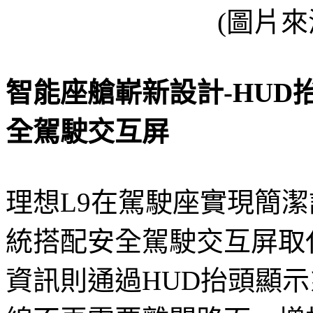
(圖片來
智能座艙嶄新設計-HUD
全駕駛交互屏
理想L9在駕駛座實現簡潔
統搭配安全駕駛交互屏取
資訊則通過HUD抬頭顯