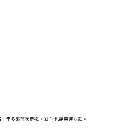
年多來首次走揚，32 吋也結束連 6 跌。