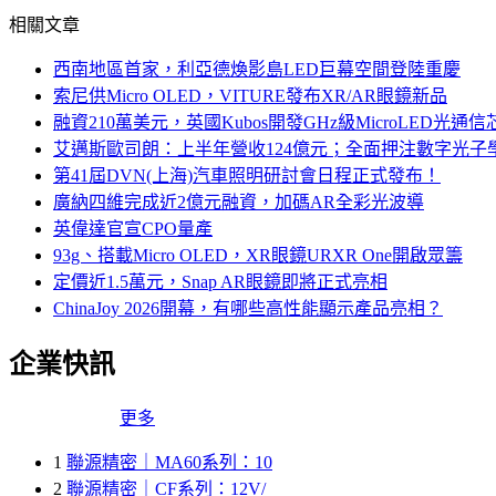
相關文章
西南地區首家，利亞德煥影島LED巨幕空間登陸重慶
索尼供Micro OLED，VITURE發布XR/AR眼鏡新品
融資210萬美元，英國Kubos開發GHz級MicroLED光通信
艾邁斯歐司朗：上半年營收124億元；全面押注數字光子
第41屆DVN(上海)汽車照明研討會日程正式發布！
廣納四維完成近2億元融資，加碼AR全彩光波導
英偉達官宣CPO量產
93g、搭載Micro OLED，XR眼鏡URXR One開啟眾籌
定價近1.5萬元，Snap AR眼鏡即將正式亮相
ChinaJoy 2026開幕，有哪些高性能顯示產品亮相？
企業快訊
更多
1
聯源精密｜MA60系列：10
2
聯源精密｜CF系列：12V/