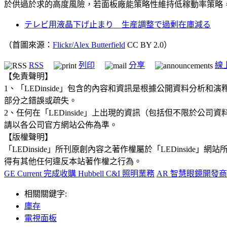
於供過於求的高度風險，若面板廠能策略性維持低稼動率策略
テレビ用液晶下げ止まり 生産調整で過剰在庫減る
（首圖來源：
Flickr/Alex Butterfield
CC BY 2.0）
RSS
列印
分享
線
【免責聲明】
1、「LEDinside」包含的內容和資訊是根據公開資料分
部分之錯誤或疏失。
2、任何在「LEDinside」上出現的資訊（包括但不限於
請以各公司官方網站公佈為準。
【版權聲明】
「LEDinside」所刊原創內容之著作權屬於「LEDins
得有其他任何違反本站著作權之行為。
GE Current 完成收購 Hubbell C&I 照明業務
AR 智慧眼鏡開發商 
相關關鍵字:
庫存
電視面板