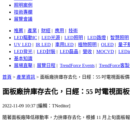
照明案例
技術專欄
展覽會議
推薦
|
產業
|
財經
|
應用
|
技術
LED驅動IC
|
LED光源
|
LED照明
|
LED路燈
|
智慧照明
UV LED
|
IR LED
|
車用LED
|
植物照明
|
OLED
|
量子
LED背光
|
LED封裝
|
LED磊晶
|
營收
|
MOCVD
|
LEDi
基本知識
展場直擊
|
展覽日程
|
TrendForce Events
|
TrendForce
首頁
>
產業資訊
>
面板廠拚庫存去化，日經：55 吋電視面板
面板廠拚庫存去化，日經：55 吋電視面
2022-11-09 10:37 [編輯：TNeditor]
隨著面板廠降低稼動率，力拚庫存去化，根據 11 月上旬面板報價