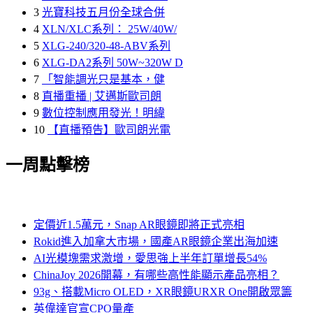
3
光寶科技五月份全球合併
4
XLN/XLC系列： 25W/40W/
5
XLG-240/320-48-ABV系列
6
XLG-DA2系列 50W~320W D
7
「智能調光只是基本，健
8
直播重播 | 艾邁斯歐司朗
9
數位控制應用發光！明緯
10
【直播預告】歐司朗光電
一周點擊榜
定價近1.5萬元，Snap AR眼鏡即將正式亮相
Rokid進入加拿大市場，國產AR眼鏡企業出海加速
AI光模塊需求激增，愛思強上半年訂單增長54%
ChinaJoy 2026開幕，有哪些高性能顯示產品亮相？
93g、搭載Micro OLED，XR眼鏡URXR One開啟眾籌
英偉達官宣CPO量產