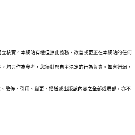
未經獨立核實。本網站有權但無此義務，改善或更正在本網站的任何
準確性，均只作為參考，您須對您自主決定的行為負責。如有錯漏，
制、轉載、散佈、引用、變更、播送或出版該內容之全部或局部，亦不