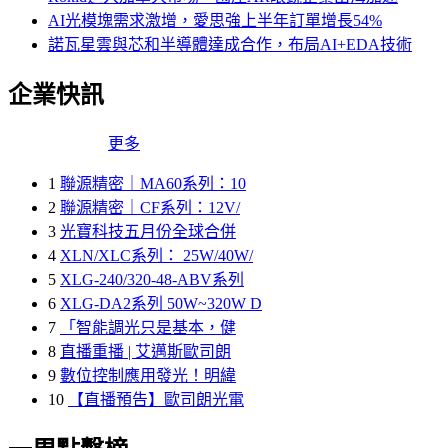
AI光模塊需求激增，愛思強上半年訂單增長54%
諾瓦星雲與芯和半導體達成合作，布局AI+EDA技術
企業快訊
更多
1
聯源精密｜MA60系列：10
2
聯源精密｜CF系列：12V/
3
光寶科技五月份全球合併
4
XLN/XLC系列： 25W/40W/
5
XLG-240/320-48-ABV系列
6
XLG-DA2系列 50W~320W D
7
「智能調光只是基本，健
8
直播重播 | 艾邁斯歐司朗
9
數位控制應用發光！明緯
10
【直播預告】歐司朗光電