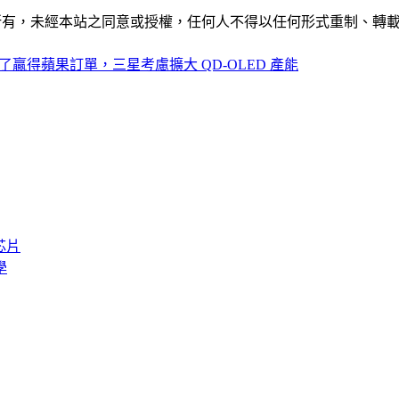
ide」網站所有，未經本站之同意或授權，任何人不得以任何形式重
了贏得蘋果訂單，三星考慮擴大 QD-OLED 產能
芯片
學