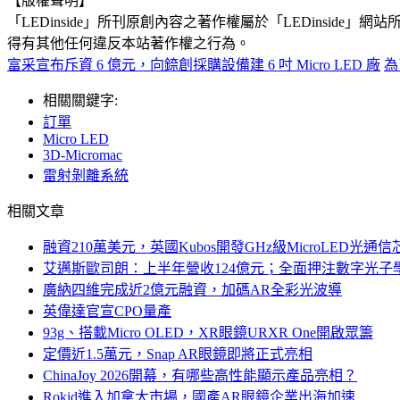
【版權聲明】
「LEDinside」所刊原創內容之著作權屬於「LEDins
得有其他任何違反本站著作權之行為。
富采宣布斥資 6 億元，向錼創採購設備建 6 吋 Micro LED 廠
為
相關關鍵字:
訂單
Micro LED
3D-Micromac
雷射剝離系統
相關文章
融資210萬美元，英國Kubos開發GHz級MicroLED光通信
艾邁斯歐司朗：上半年營收124億元；全面押注數字光子
廣納四維完成近2億元融資，加碼AR全彩光波導
英偉達官宣CPO量產
93g、搭載Micro OLED，XR眼鏡URXR One開啟眾籌
定價近1.5萬元，Snap AR眼鏡即將正式亮相
ChinaJoy 2026開幕，有哪些高性能顯示產品亮相？
Rokid進入加拿大市場，國產AR眼鏡企業出海加速