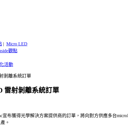
點
|
Micro LED
nside觀點
客製化活動
ED 雷射剝離系統訂單
 LED 雷射剝離系統訂單
c宣布獲得光學解決方案提供商的訂單，將向對方供應多台microMIRA
生產。