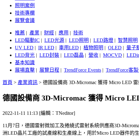
照明案例
技術專欄
展覽會議
推薦
|
產業
|
財經
|
應用
|
技術
LED驅動IC
|
LED光源
|
LED照明
|
LED路燈
|
智慧照明
UV LED
|
IR LED
|
車用LED
|
植物照明
|
OLED
|
量子
LED背光
|
LED封裝
|
LED磊晶
|
營收
|
MOCVD
|
LEDi
基本知識
展場直擊
|
展覽日程
|
TrendForce Events
|
TrendForce
首頁
>
產業資訊
>
德國設備商 3D-Micromac 獲得 Micro L
德國設備商 3D-Micromac 獲得 Micro
2022-11-11 11:13 [編輯：TNeditor]
11月7日，德國雷射微加工及捲繞式雷射系統供應商3D-Microma
洲LED晶片工廠的試產線和生產線上，用於Micro LED器件的