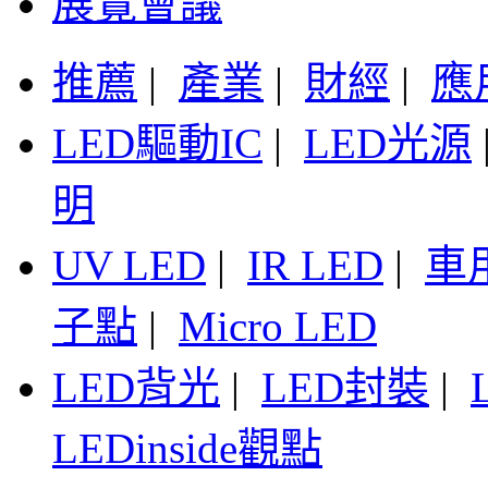
展覽會議
推薦
|
產業
|
財經
|
應
LED驅動IC
|
LED光源
明
UV LED
|
IR LED
|
車
子點
|
Micro LED
LED背光
|
LED封裝
|
LEDinside觀點