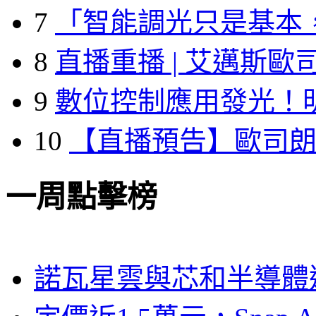
7
「智能調光只是基本
8
直播重播 | 艾邁斯歐
9
數位控制應用發光！
10
【直播預告】歐司
一周點擊榜
諾瓦星雲與芯和半導體達