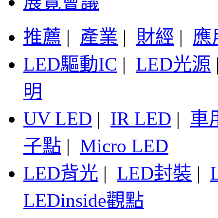
展覽會議
推薦
|
產業
|
財經
|
應
LED驅動IC
|
LED光源
明
UV LED
|
IR LED
|
車
子點
|
Micro LED
LED背光
|
LED封裝
|
LEDinside觀點