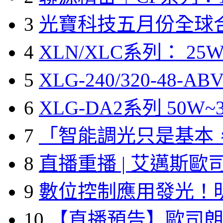
3
光寶科技五月份全球
4
XLN/XLC系列： 25W
5
XLG-240/320-48-A
6
XLG-DA2系列 50W~3
7
「智能調光只是基本
8
直播重播 | 艾邁斯歐
9
數位控制應用發光！
10
【直播預告】歐司