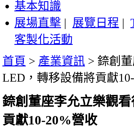
基本知識
展場直擊
|
展覽日程
|
客製化活動
首頁
>
產業資訊
>
錼創董
LED，轉移設備將貢獻10-
錼創董座李允立樂觀看待M
貢獻10-20%營收