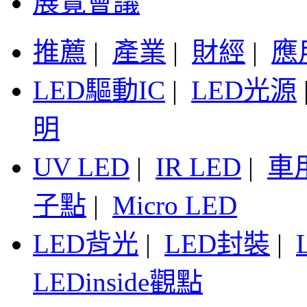
展覽會議
推薦
|
產業
|
財經
|
應
LED驅動IC
|
LED光源
明
UV LED
|
IR LED
|
車
子點
|
Micro LED
LED背光
|
LED封裝
|
LEDinside觀點