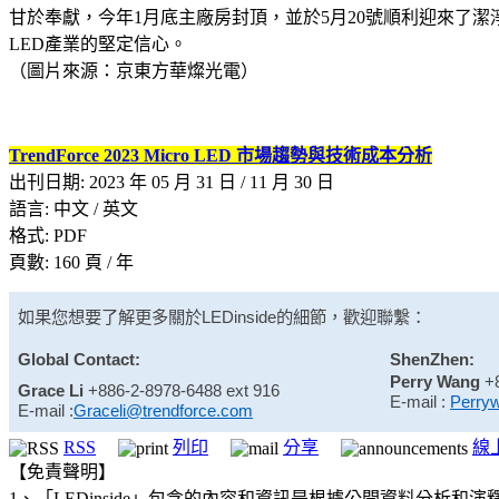
甘於奉獻，今年1月底主廠房封頂，並於5月20號順利迎來了潔淨
LED產業的堅定信心。
（圖片來源：京東方華燦光電）
TrendForce 2023 Micro LED 市場趨勢與技術成本分析
出刊日期: 2023 年 05 月 31 日 / 11 月 30 日
語言: 中文 / 英文
格式: PDF
頁數: 160 頁 / 年
如果您想要了解更多關於
LEDinside
的細節，歡迎聯繫：
Global Contact:
ShenZhen:
Perry Wang
+
Grace Li
+886-2-8978-6488 ext 916
E-mail :
Perry
E-mail :
Graceli@trendforce.com
RSS
列印
分享
線
【免責聲明】
1、「LEDinside」包含的內容和資訊是根據公開資料分