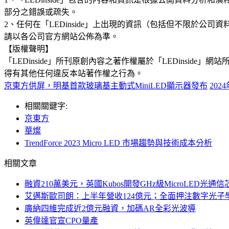
部分之錯誤或疏失。
2、任何在「LEDinside」上出現的資訊（包括但不限於
請以各公司官方網站公佈為準。
【版權聲明】
「LEDinside」所刊原創內容之著作權屬於「LEDins
得有其他任何違反本站著作權之行為。
京東方供屏，明基首款玻璃基主動式MiniLED顯示器發布
20
相關關鍵字:
京東方
華燦
TrendForce 2023 Micro LED 市場趨勢與技術成本分析
相關文章
融資210萬美元，英國Kubos開發GHz級MicroLED光通信
艾邁斯歐司朗：上半年營收124億元；全面押注數字光子
廣納四維完成近2億元融資，加碼AR全彩光波導
英偉達官宣CPO量產