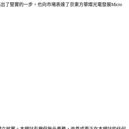
邁出了堅實的一步，也向市場表達了京東方華燦光電發展Micro
未經獨立核實。本網站有權但無此義務，改善或更正在本網站的任何