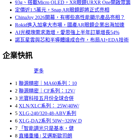
93g、搭載Micro OLED，XR眼鏡URXR One開啟眾籌
定價近1.5萬元，Snap AR眼鏡即將正式亮相
ChinaJoy 2026開幕，有哪些高性能顯示產品亮相？
Rokid進入加拿大市場，國產AR眼鏡企業出海加速
AI光模塊需求激增，愛思強上半年訂單增長54%
諾瓦星雲與芯和半導體達成合作，布局AI+EDA技術
企業快訊
更多
1
聯源精密｜MA60系列：10
2
聯源精密｜CF系列：12V/
3
光寶科技五月份全球合併
4
XLN/XLC系列： 25W/40W/
5
XLG-240/320-48-ABV系列
6
XLG-DA2系列 50W~320W D
7
「智能調光只是基本，健
8
直播重播 | 艾邁斯歐司朗