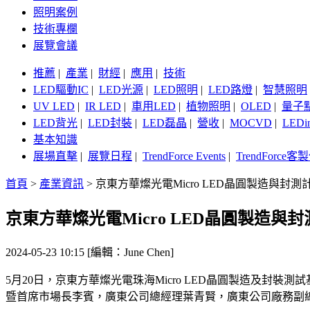
照明案例
技術專欄
展覽會議
推薦
|
產業
|
財經
|
應用
|
技術
LED驅動IC
|
LED光源
|
LED照明
|
LED路燈
|
智慧照明
UV LED
|
IR LED
|
車用LED
|
植物照明
|
OLED
|
量子
LED背光
|
LED封裝
|
LED磊晶
|
營收
|
MOCVD
|
LEDi
基本知識
展場直擊
|
展覽日程
|
TrendForce Events
|
TrendForce
首頁
>
產業資訊
>
京東方華燦光電Micro LED晶圓製造與封
京東方華燦光電Micro LED晶圓製造與
2024-05-23 10:15 [編輯：June Chen]
5月20日，京東方華燦光電珠海Micro LED晶圓製造及
暨首席市場長李賓，廣東公司總經理葉青賢，廣東公司廠務副