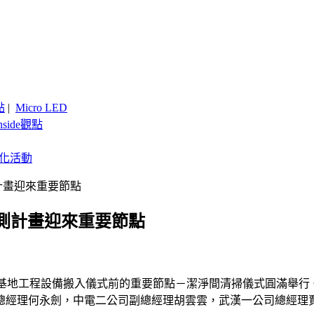
點
|
Micro LED
nside觀點
客製化活動
測計畫迎來重要節點
封測計畫迎來重要節點
封裝測試基地工程設備搬入儀式前的重要節點－潔淨間清掃儀式圓滿
總經理何永劍，中電二公司副總經理胡雲雲，武漢一公司總經理