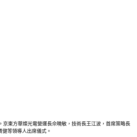
舉行。京東方華燦光電營運長佘曉敏，技術長王江波，首席策略長
賈健等領導人出席儀式。