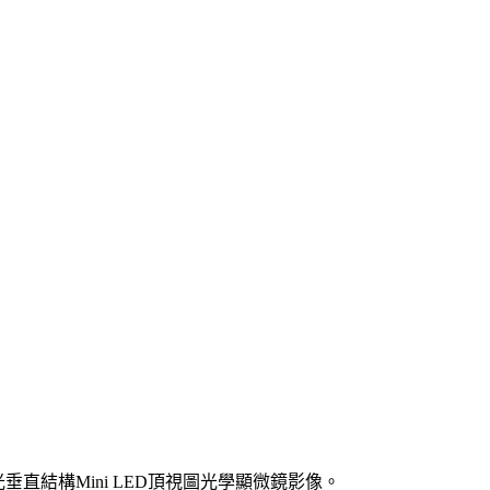
P 的紅光垂直結構Mini LED頂視圖光學顯微鏡影像。