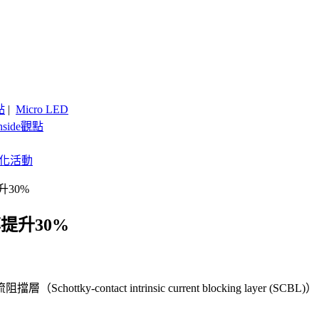
點
|
Micro LED
nside觀點
客製化活動
升30%
提升30%
contact intrinsic current blocking layer 