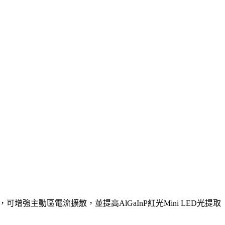
(SCBL)），可增強主動區電流擴散，並提高AlGaInP紅光Mini LED光提取