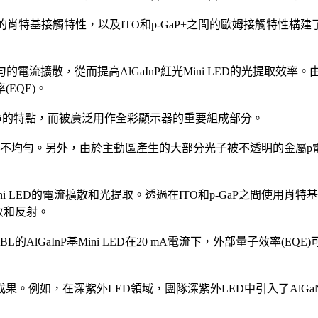
特基接觸特性，以及ITO和p-GaP+之間的歐姆接觸特性構建了SCBL，並
流擴散，從而提高AlGaInP紅光Mini LED的光提取效率。由
EQE)。
使用壽命的特點，而被廣泛用作全彩顯示器的重要組成部分。
。另外，由於主動區產生的大部分光子被不透明的金屬p電極吸收或反
ini LED的電流擴散和光提取。透過在ITO和p-GaP之間使用肖
收和反射。
CBL的AlGaInP基Mini LED在20 mA電流下，外部量子效率(
。例如，在深紫外LED領域，團隊深紫外LED中引入了AlGaN