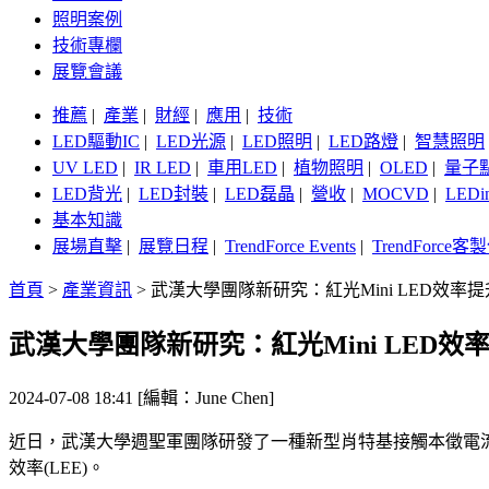
照明案例
技術專欄
展覽會議
推薦
|
產業
|
財經
|
應用
|
技術
LED驅動IC
|
LED光源
|
LED照明
|
LED路燈
|
智慧照明
UV LED
|
IR LED
|
車用LED
|
植物照明
|
OLED
|
量子
LED背光
|
LED封裝
|
LED磊晶
|
營收
|
MOCVD
|
LEDi
基本知識
展場直擊
|
展覽日程
|
TrendForce Events
|
TrendForce
首頁
>
產業資訊
>
武漢大學團隊新研究：紅光Mini LED效率提
武漢大學團隊新研究：紅光Mini LED效率
2024-07-08 18:41 [編輯：June Chen]
近日，武漢大學週聖軍團隊研發了一種新型肖特基接觸本徵電流阻擋層（Schottky-
效率(LEE)。