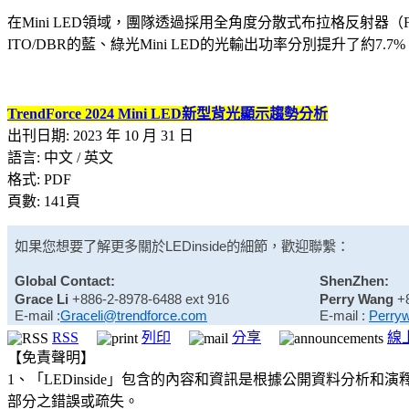
在Mini LED領域，團隊透過採用全角度分散式布拉格反射器（Full-an
ITO/DBR的藍、綠光Mini LED的光輸出功率分別提升了約7.7%、7
TrendForce 2024 Mini LED新型背光顯示趨勢分析
出刊日期: 2023 年 10 月 31 日
語言: 中文 / 英文
格式: PDF
頁數: 141頁
如果您想要了解更多關於
LEDinside
的細節，歡迎聯繫：
Global Contact:
ShenZhen:
Grace Li
+886-2-8978-6488 ext 916
Perry Wang
+
E-mail :
Graceli@trendforce.com
E-mail :
Perry
RSS
列印
分享
線
【免責聲明】
1、「LEDinside」包含的內容和資訊是根據公開資料分
部分之錯誤或疏失。