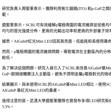
研究負責人周聖軍表示，團隊利用氧化銦錫(ITO) 和p-GaP之間的肖
範。
週聖軍表示，SCBL可有效緩解p電極周圍的電流擁擠並促進均勻的電
均勻的發光強度分佈、更高的光輸出功率和更高的外部量子效率(
據悉，AlGaInP紅光Mini LED因其高亮度、低能耗和長
然而，p電極周圍的電流擁擠問題，導致電流在主動區內的分佈不均勻
較低。
為了解決這個問題，研究人員引入了SCBL來改善AlGaInP基M
GaP+歐姆接觸層注入主動區，避免不透明金屬p電極對光的吸
結果顯示，與未使用SCBL的AlGaInP基Mini LED相比，使用S
AlGaInP 基紅光Mini LED的量產。
值得注意的是，武漢大學週聖軍團隊也曾發布多項LED研究新成果
5.5%。