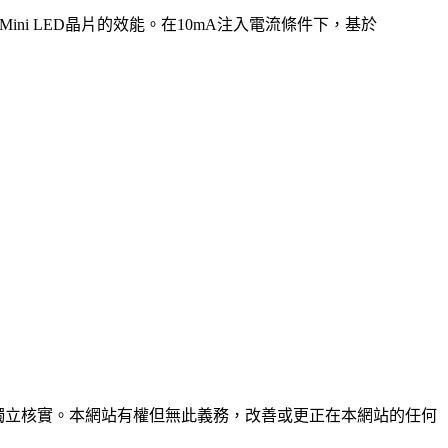
、綠光倒裝Mini LED晶片的效能。在10mA注入電流條件下，基於
未經獨立核實。本網站有權但無此義務，改善或更正在本網站的任何