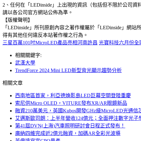
2、任何在「LEDinside」上出現的資訊（包括但不限於
請以各公司官方網站公佈為準。
【版權聲明】
「LEDinside」所刊原創內容之著作權屬於「LEDins
得有其他任何違反本站著作權之行為。
三星百萬101吋MicroLED產品亮相河南許昌
光寶科技六月份全球合
相關關鍵字:
武漢大學
TrendForce 2024 Mini LED新型背光顯示趨勢分析
相關文章
西南地區首家，利亞德煥影島LED巨幕空間登陸重慶
索尼供Micro OLED，VITURE發布XR/AR眼鏡新品
融資210萬美元，英國Kubos開發GHz級MicroLED光通信
艾邁斯歐司朗：上半年營收124億元；全面押注數字光子
第41屆DVN(上海)汽車照明研討會日程正式發布！
廣納四維完成近2億元融資，加碼AR全彩光波導
英偉達官宣CPO量產