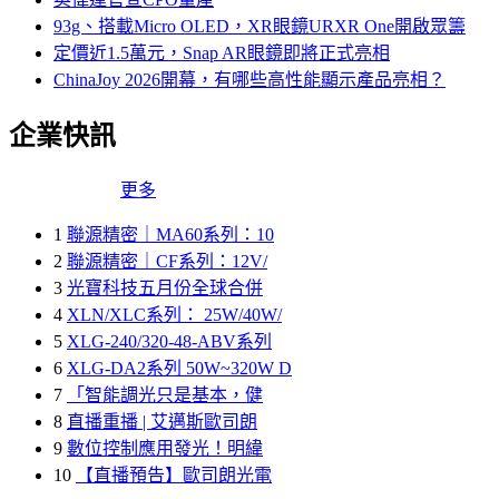
93g、搭載Micro OLED，XR眼鏡URXR One開啟眾籌
定價近1.5萬元，Snap AR眼鏡即將正式亮相
ChinaJoy 2026開幕，有哪些高性能顯示產品亮相？
企業快訊
更多
1
聯源精密｜MA60系列：10
2
聯源精密｜CF系列：12V/
3
光寶科技五月份全球合併
4
XLN/XLC系列： 25W/40W/
5
XLG-240/320-48-ABV系列
6
XLG-DA2系列 50W~320W D
7
「智能調光只是基本，健
8
直播重播 | 艾邁斯歐司朗
9
數位控制應用發光！明緯
10
【直播預告】歐司朗光電