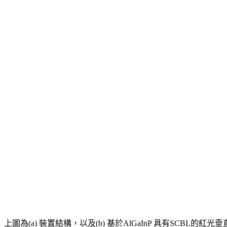
上圖為(a) 裝置結構，以及(b) 基於AlGaInP 具有SCBL的紅光垂直