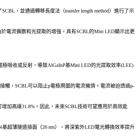
通過轉移長度法（transfer length method）進行了示
於電流擴散和光提取的增強，具有SCBL的Mini LED顯示出更
射，導致AlGaInP基Mini LED的光提取效率(LEE)
特基接觸，SCBL可以阻止p電極周圍的電流擁擠。電流被迫透過p-
EQE)可增加高達31.8%。因此，未來SCBL技術可望應用於高效能
基超薄隧道接面（26 nm），將深紫外LED電光轉換效率提升