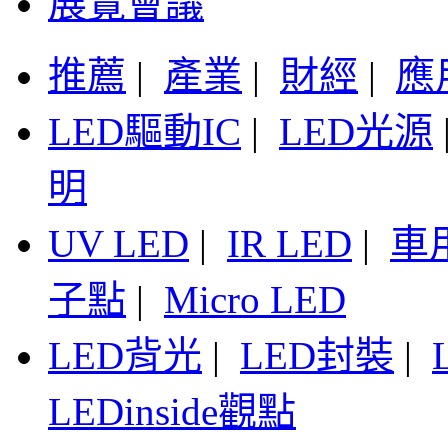
展覽會議
推薦
|
產業
|
財經
|
應
LED驅動IC
|
LED光源
明
UV LED
|
IR LED
|
車
子點
|
Micro LED
LED背光
|
LED封裝
|
LEDinside觀點