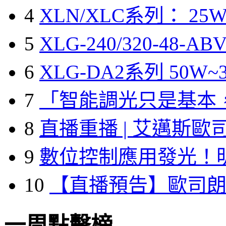
4
XLN/XLC系列： 25W
5
XLG-240/320-48-A
6
XLG-DA2系列 50W~3
7
「智能調光只是基本
8
直播重播 | 艾邁斯歐
9
數位控制應用發光！
10
【直播預告】歐司
一周點擊榜