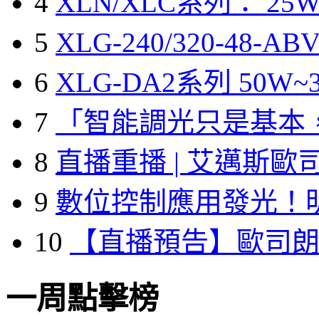
4
XLN/XLC系列： 25W
5
XLG-240/320-48-A
6
XLG-DA2系列 50W~3
7
「智能調光只是基本
8
直播重播 | 艾邁斯歐
9
數位控制應用發光！
10
【直播預告】歐司
一周點擊榜