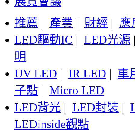
展覽會議
推薦
|
產業
|
財經
|
應
LED驅動IC
|
LED光源
明
UV LED
|
IR LED
|
車
子點
|
Micro LED
LED背光
|
LED封裝
|
LEDinside觀點