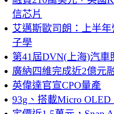
信芯片
艾邁斯歐司朗：上半年
子學
第41屆DVN(上海)
廣納四維完成近2億元
英偉達官宣CPO量產
93g、搭載Micro OL
定價近1.5萬元，Snap