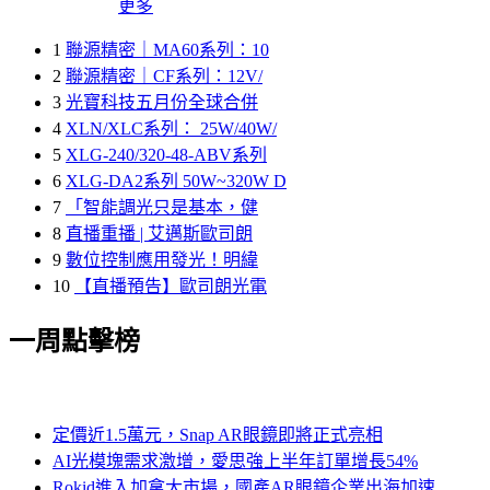
更多
1
聯源精密｜MA60系列：10
2
聯源精密｜CF系列：12V/
3
光寶科技五月份全球合併
4
XLN/XLC系列： 25W/40W/
5
XLG-240/320-48-ABV系列
6
XLG-DA2系列 50W~320W D
7
「智能調光只是基本，健
8
直播重播 | 艾邁斯歐司朗
9
數位控制應用發光！明緯
10
【直播預告】歐司朗光電
一周點擊榜
定價近1.5萬元，Snap AR眼鏡即將正式亮相
AI光模塊需求激增，愛思強上半年訂單增長54%
Rokid進入加拿大市場，國產AR眼鏡企業出海加速