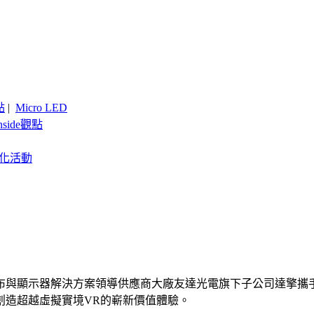
點
|
Micro LED
nside觀點
客製化活動
布與顯示器解決方案領導供應商大廠友達光電旗下子公司達擎攜手
創造超越虛擬實境VR的嶄新價值體驗。