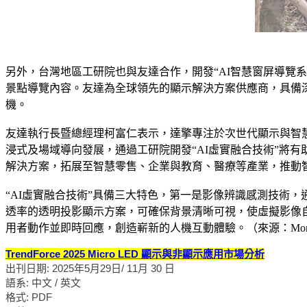
另外，台灣地區工研院也與友達合作，開發“AI智慧窗屏導覽系統
景點導覽內容。友達為全球領先的顯示解決方案供應商，具備深
機。
友達執行長暨總經理柯富仁表示，達擎專注於次世代顯示與智
浸式及場域導向發展，通過工研院開發“AI虛實融合技術”將
解決方案，拓展至智慧零售、企業與教育、醫療等產業，推動
“AI虛實融合技術”具備三大特色，第一是影像辨識感測技術
透率的透明投影顯示方案，可確保背景清晰可視，使虛擬影像
用者動作並即時回應，創造嶄新的人機互動體驗。（來源：Mone
TrendForce 2025 Micro LED 顯示與非顯示應用市場分析
出刊日期: 2025年5月29日/ 11月 30 日
語系: 中文 / 英文
格式: PDF