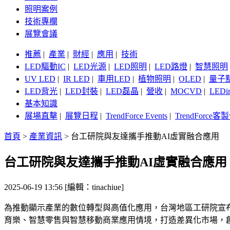
照明案例
技術專欄
展覽會議
推薦
|
產業
|
財經
|
應用
|
技術
LED驅動IC
|
LED光源
|
LED照明
|
LED路燈
|
智慧照明
UV LED
|
IR LED
|
車用LED
|
植物照明
|
OLED
|
量子
LED背光
|
LED封裝
|
LED磊晶
|
營收
|
MOCVD
|
LEDi
基本知識
展場直擊
|
展覽日程
|
TrendForce Events
|
TrendForce
首頁
>
產業資訊
>
台工研院與友達攜手推動AI虛實融合應用
台工研院與友達攜手推動AI虛實融合應用
2025-06-19 13:56 [編輯：tinachiue]
為推動顯示產業的數位轉型與高值化應用，台灣地區工研院宣
育樂、智慧零售與智慧移動商業應用情境，打造差異化市場，