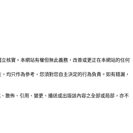
未經獨立核實。本網站有權但無此義務，改善或更正在本網站的任何
準確性，均只作為參考，您須對您自主決定的行為負責。如有錯漏，
制、轉載、散佈、引用、變更、播送或出版該內容之全部或局部，亦不