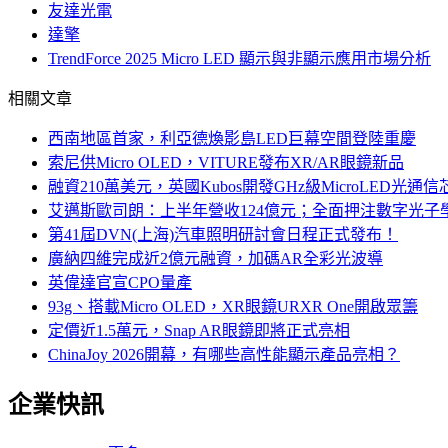
友達光電
達擎
TrendForce 2025 Micro LED 顯示與非顯示應用市場分析
相關文章
西南地區首家，利亞德煥影島LED巨幕空間登陸重慶
索尼供Micro OLED，VITURE發布XR/AR眼鏡新品
融資210萬美元，英國Kubos開發GHz級MicroLED光通信
艾邁斯歐司朗：上半年營收124億元；全面押注數字光子
第41屆DVN(上海)汽車照明研討會日程正式發布！
廣納四維完成近2億元融資，加碼AR全彩光波導
英偉達官宣CPO量產
93g、搭載Micro OLED，XR眼鏡URXR One開啟眾籌
定價近1.5萬元，Snap AR眼鏡即將正式亮相
ChinaJoy 2026開幕，有哪些高性能顯示產品亮相？
企業快訊