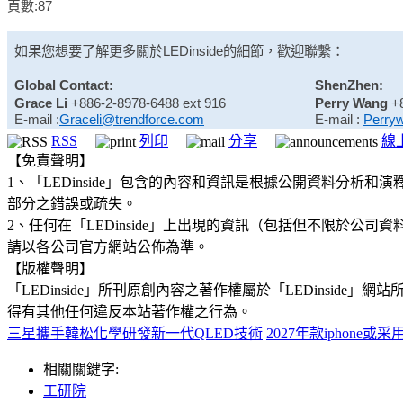
頁數:87
如果您想要了解更多關於
LEDinside
的細節，歡迎聯繫：
Global Contact:
ShenZhen:
Grace Li
+886-2-8978-6488 ext 916
Perry Wang
+
E-mail :
Graceli@trendforce.com
E-mail :
Perry
RSS
列印
分享
線
【免責聲明】
1、「LEDinside」包含的內容和資訊是根據公開資料分
部分之錯誤或疏失。
2、任何在「LEDinside」上出現的資訊（包括但不限於
請以各公司官方網站公佈為準。
【版權聲明】
「LEDinside」所刊原創內容之著作權屬於「LEDins
得有其他任何違反本站著作權之行為。
三星攜手韓松化學研發新一代QLED技術
2027年款iphone或采
相關關鍵字:
工研院