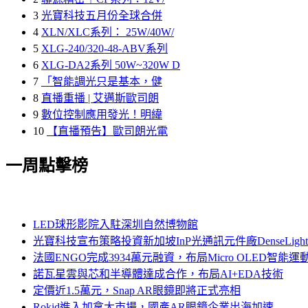
3
光寶科技五月份全球合併
4
XLN/XLC系列： 25W/40W/
5
XLG-240/320-48-ABV系列
6
XLG-DA2系列 50W~320W D
7
「智能調光只是基本，健
8
直播重播 | 艾邁斯歐司朗
9
數位控制應用發光！明緯
10
【直播預告】歐司朗光電
一周點擊榜
LED球形影院入駐深圳自然博物館
光寶科技宣布策略投資新加坡InP光通訊元件廠DenseLi
法國ENGO完成3934萬元融資，布局Micro OLED智能運
諾瓦星雲與芯和半導體達成合作，布局AI+EDA技術
定價近1.5萬元，Snap AR眼鏡即將正式亮相
Rokid進入加拿大市場，國產AR眼鏡企業出海加速