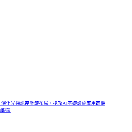
ght 深化光通訊產業鏈布局，搶攻AI基礎設施應用商機
動眼鏡