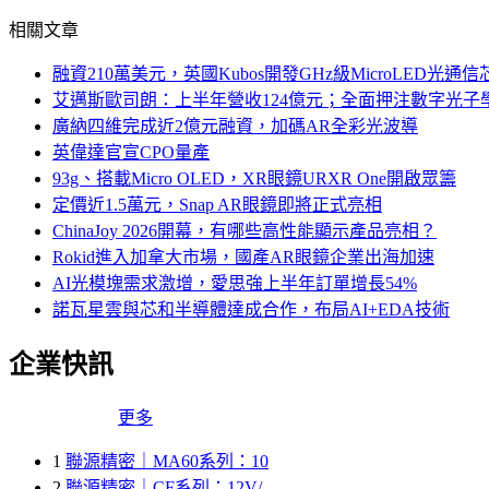
相關文章
融資210萬美元，英國Kubos開發GHz級MicroLED光通信
艾邁斯歐司朗：上半年營收124億元；全面押注數字光子
廣納四維完成近2億元融資，加碼AR全彩光波導
英偉達官宣CPO量產
93g、搭載Micro OLED，XR眼鏡URXR One開啟眾籌
定價近1.5萬元，Snap AR眼鏡即將正式亮相
ChinaJoy 2026開幕，有哪些高性能顯示產品亮相？
Rokid進入加拿大市場，國產AR眼鏡企業出海加速
AI光模塊需求激增，愛思強上半年訂單增長54%
諾瓦星雲與芯和半導體達成合作，布局AI+EDA技術
企業快訊
更多
1
聯源精密｜MA60系列：10
2
聯源精密｜CF系列：12V/