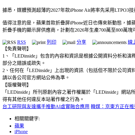
據悉，媒體預測超薄的2027年款iPhone Air將率先采用L
值得注意的是，蘋果首款折疊屏iPhone近日也傳來新動態，據
折疊手機的顯示屏供應商，計劃在2026年生產700萬至800萬塊
RSS
列印
分享
線
【免責聲明】
1、「LEDinside」包含的內容和資訊是根據公開資料分
部分之錯誤或疏失。
2、任何在「LEDinside」上出現的資訊（包括但不限於
請以各公司官方網站公佈為準。
【版權聲明】
「LEDinside」所刊原創內容之著作權屬於「LEDins
得有其他任何違反本站著作權之行為。
台工研院與友達攜手推動AI虛實融合應用
韓媒：京東方正在推
相關關鍵字:
蘋果
iPhone