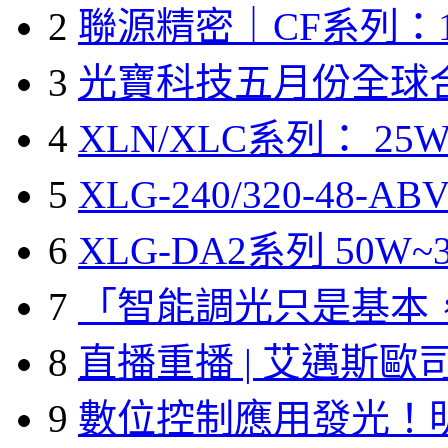
2
聯源精密｜CF系列：1
3
光寶科技五月份全球
4
XLN/XLC系列： 25W
5
XLG-240/320-48-A
6
XLG-DA2系列 50W~3
7
「智能調光只是基本
8
直播重播 | 艾邁斯歐
9
數位控制應用發光！