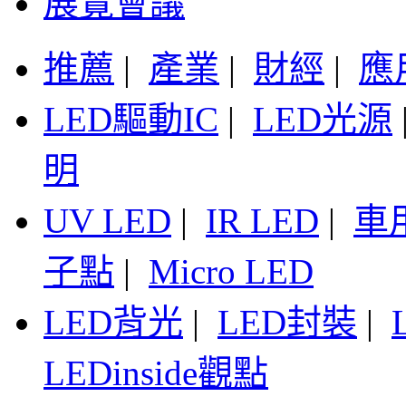
展覽會議
推薦
|
產業
|
財經
|
應
LED驅動IC
|
LED光源
明
UV LED
|
IR LED
|
車
子點
|
Micro LED
LED背光
|
LED封裝
|
LEDinside觀點