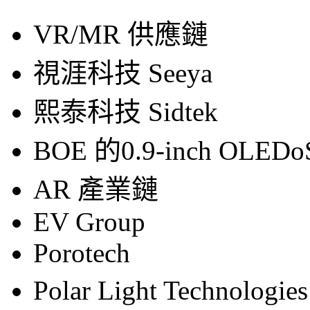
VR/MR 供應鏈
視涯科技 Seeya
熙泰科技 Sidtek
BOE 的0.9-inch OLED
AR 產業鏈
EV Group
Porotech
Polar Light Technolog