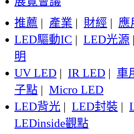
展覽會議
推薦
|
產業
|
財經
|
應
LED驅動IC
|
LED光源
明
UV LED
|
IR LED
|
車
子點
|
Micro LED
LED背光
|
LED封裝
|
LEDinside觀點