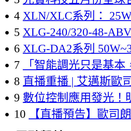
4
XLN/XLC系列： 25W
5
XLG-240/320-48-A
6
XLG-DA2系列 50W~3
7
「智能調光只是基本
8
直播重播 | 艾邁斯歐
9
數位控制應用發光！
10
【直播預告】歐司