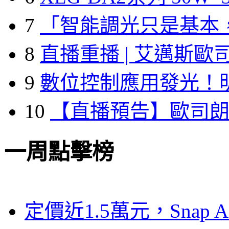
7
「智能調光只是基本
8
直播重播 | 艾邁斯歐
9
數位控制應用發光！
10
【直播預告】歐司
一周點擊榜
定價近1.5萬元，Snap