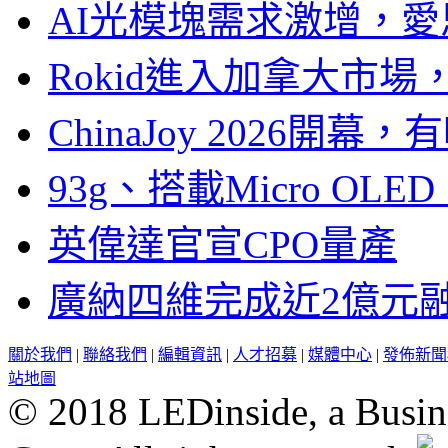
AI光模塊需求激增，愛
Rokid進入加拿大市
ChinaJoy 2026
93g、搭載Micro OL
英偉達官宣CPO量產
廣納四維完成近2億元
關於我們
|
聯絡我們
|
編輯資訊
|
人才招募
|
媒體中心
|
發佈新聞
站地圖
© 2018 LEDinside, a Busin