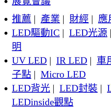
展覽會議
推薦
|
產業
|
財經
|
應
LED驅動IC
|
LED光源
明
UV LED
|
IR LED
|
車
子點
|
Micro LED
LED背光
|
LED封裝
|
LEDinside觀點