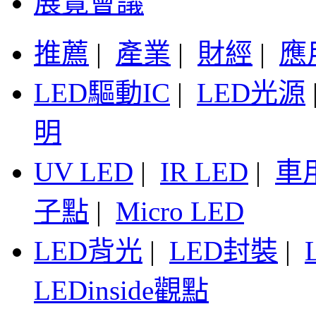
展覽會議
推薦
|
產業
|
財經
|
應
LED驅動IC
|
LED光源
明
UV LED
|
IR LED
|
車
子點
|
Micro LED
LED背光
|
LED封裝
|
LEDinside觀點