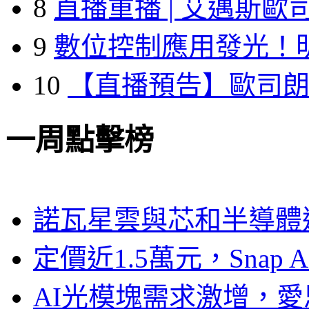
8
直播重播 | 艾邁斯歐
9
數位控制應用發光！
10
【直播預告】歐司
一周點擊榜
諾瓦星雲與芯和半導體達
定價近1.5萬元，Snap
AI光模塊需求激增，愛