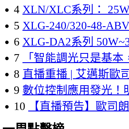
4
XLN/XLC系列： 25W
5
XLG-240/320-48-A
6
XLG-DA2系列 50W~3
7
「智能調光只是基本
8
直播重播 | 艾邁斯歐
9
數位控制應用發光！
10
【直播預告】歐司