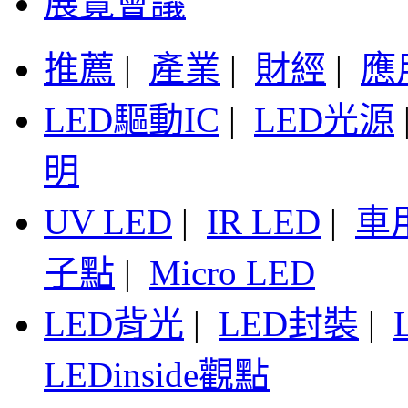
展覽會議
推薦
|
產業
|
財經
|
應
LED驅動IC
|
LED光源
明
UV LED
|
IR LED
|
車
子點
|
Micro LED
LED背光
|
LED封裝
|
LEDinside觀點