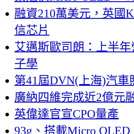
融資210萬美元，英國Ku
信芯片
艾邁斯歐司朗：上半年
子學
第41屆DVN(上海)
廣納四維完成近2億元
英偉達官宣CPO量產
93g、搭載Micro OL