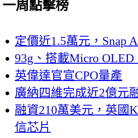
一周點擊榜
定價近1.5萬元，Snap
93g、搭載Micro OL
英偉達官宣CPO量產
廣納四維完成近2億元
融資210萬美元，英國Ku
信芯片