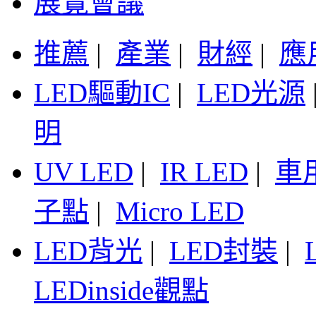
展覽會議
推薦
|
產業
|
財經
|
應
LED驅動IC
|
LED光源
明
UV LED
|
IR LED
|
車
子點
|
Micro LED
LED背光
|
LED封裝
|
LEDinside觀點