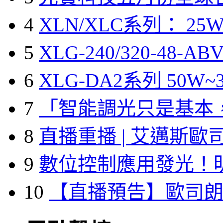
4
XLN/XLC系列： 25W
5
XLG-240/320-48-A
6
XLG-DA2系列 50W~3
7
「智能調光只是基本
8
直播重播 | 艾邁斯歐
9
數位控制應用發光！
10
【直播預告】歐司