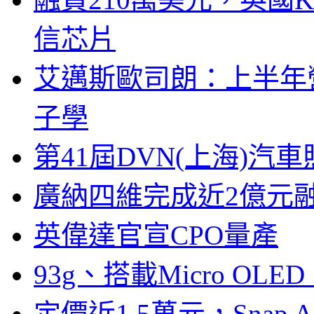
信芯片
艾邁斯歐司朗：上半年
子學
第41屆DVN(上海)
廣納四維完成近2億元
英偉達官宣CPO量產
93g、搭載Micro OL
定價近1.5萬元，Snap