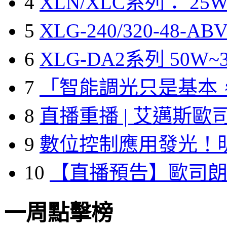
4
XLN/XLC系列： 25W
5
XLG-240/320-48-A
6
XLG-DA2系列 50W~3
7
「智能調光只是基本
8
直播重播 | 艾邁斯歐
9
數位控制應用發光！
10
【直播預告】歐司
一周點擊榜