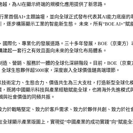
越，為AI在顯示終端的規模化應用提供了新思路。
了行業首個AI+主題論壇，並向全球正式發布代表其AI能力底座
牽引，逐步構築顯示工業的智能新生態。 未來，所有“BOE AI+
、國際化、專業化的發展道路。三十多年發展，BOE（京東方
構建起一套行之有效且面向未來的全球化布局體系。
制造、營銷、服務於一體的全球化深耕階段。目前，BOE（京東
%，全球生態夥伴超5000家，深度嵌入全球價值鏈高端環節。
，以技術定力、生態合力、價值共生為三大支柱，打造新型全球化
環，既將中國顯示科技與產業經驗賦能全球，也將海外先進模式
輯與社會價值的同頻共振。
—致力於戰略堅定、致力於客戶需求、致力於夥伴共創、致力於社
在全球顯示產業版圖上，實現從“中國產業的成功實踐”向“賦能全