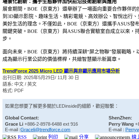
場景化創新：攜手生態夥伴加快前沿技術創新與應用
展會期間，BOE（京東方）還舉辦了一場面向重要合作夥伴的技術營銷活動，以“D
到3D顯示影院、趣味生活、精彩電競、高效辦公、智悅出行、
美好生活的理念。不僅如此，BOE（京東方）還攜手ASUS發布了
關鍵突破。BOE（京東方）與ASUS聯合實驗室自成立以來
步。
面向未來，BOE（京東方）將持續深耕“屏之物聯”發展戰略
成為顯示行業公認的價值標桿，共繪智慧顯示新篇章。
TrendForce 2025 Micro LED 顯示與非顯示應用市場分析
出刊日期: 2025年5月29日/ 11月 30 日
語系: 中文 / 英文
格式: PDF
如果您想要了解更多關於
LEDinside
的細節，歡迎聯繫：
Global Contact:
ShenZhen:
Grace Li
+886-2-8978-6488 ext 916
Perry Wang
+
E-mail :
Graceli@trendforce.com
E-mail :
Perry
RSS
列印
分享
線