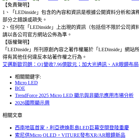
【免責聲明】
1、「LEDinside」包含的內容和資訊是根據公開資料分
部分之錯誤或疏失。
2、任何在「LEDinside」上出現的資訊（包括但不限於
請以各公司官方網站公佈為準。
【版權聲明】
「LEDinside」所刊原創內容之著作權屬於「LEDins
得有其他任何違反本站著作權之行為。
艾邁斯歐司朗：Q1營收7.96億歐元；加大光通訊、AR眼鏡布局
相關關鍵字:
Micro LED
BOE
TrendForce 2025 Micro LED 顯示與非顯示應用市場分析
2026國際顯示周
相關文章
西南地區首家，利亞德煥影島LED巨幕空間登陸重慶
索尼供Micro OLED，VITURE發布XR/AR眼鏡新品