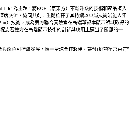
nderful Life”為主題，將BOE（京東方）不斷升級的技術和產品植入
伴深度交流，協同共創，生動詮釋了其持續以卓越技術賦能人類
n Blur）技術，成為雙方聯合實驗室在高端筆記本顯示領域取得的
成果標志著雙方在高階顯示技術的創新與應用上邁出了關鍵的一
合與綠色可持續發展，攜手全球合作夥伴，讓“好屏認準京東方”