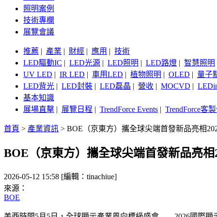
照明案例
技術專欄
展覽會議
推薦
|
產業
|
財經
|
應用
|
技術
LED驅動IC
|
LED光源
|
LED照明
|
LED路燈
|
智慧照明
UV LED
|
IR LED
|
車用LED
|
植物照明
|
OLED
|
量子
LED背光
|
LED封裝
|
LED磊晶
|
營收
|
MOCVD
|
LEDi
基本知識
展場直擊
|
展覽日程
|
TrendForce Events
|
TrendForce
首頁
>
產業資訊
>
BOE（京東方）攜全球尖端首發新品亮相20
BOE（京東方）攜全球尖端首發新品亮相2
2026-05-12 15:58 [編輯：tinachiue]
來源：
BOE
美西時間5月5日，全球顯示產業風向標級盛會——2026國際顯示周