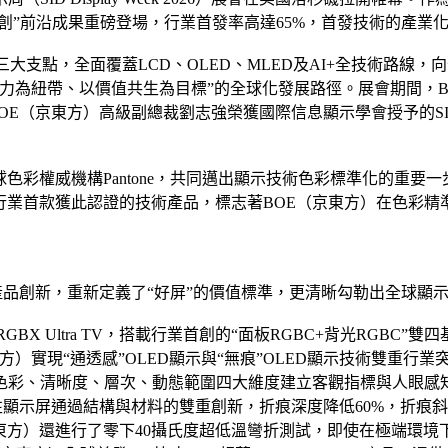
首創”前沿成果重磅登場，行業首發率高達65%，首發技術的產業
大支點，全面覆蓋LCD、OLED、MLED及AI+全技術路線
力為紐帶、以價值共生為目標”的全球化發展路徑。展會期間，B
OE（京東方）高級副總裁劉志強榮獲國際信息顯示學會授予的S
球色彩權威機構Pantone，共同邁出顯示技術色彩標準化的重要一步
國顯示行業首款獲此認證的技術產品，標志著BOE（京東方）在色彩
的產品創新，重新定義了“好屏”的價值標準，更清晰勾勒出全球顯
0 RGBX Ultra TV，搭載行業首創的“面板RGBC+背光RGBC
東方）實現“通透感”OLED顯示與“無痕”OLED顯示技術雙重行
色彩、清晰度、層次、動態範圍四大維度建立客觀指標與人眼感知
柔性顯示屏通過結構與材料的雙重創新，折痕深度降低60%，折痕斜
京東方）還進行了零下40攝氏度超低溫彎折測試，即使在極端環境