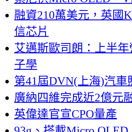
融資210萬美元，英國Ku
信芯片
艾邁斯歐司朗：上半年
子學
第41屆DVN(上海)
廣納四維完成近2億元
英偉達官宣CPO量產
93g、搭載Micro OL