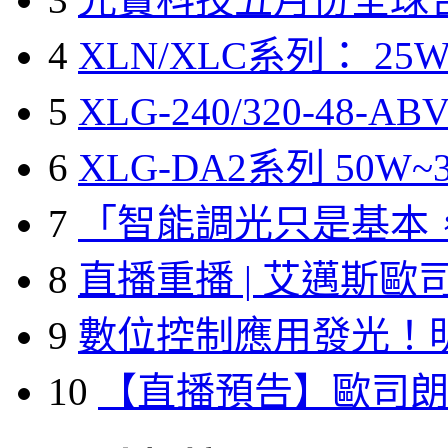
4
XLN/XLC系列： 25W
5
XLG-240/320-48-A
6
XLG-DA2系列 50W~3
7
「智能調光只是基本
8
直播重播 | 艾邁斯歐
9
數位控制應用發光！
10
【直播預告】歐司