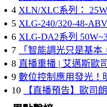
4
XLN/XLC系列： 25W
5
XLG-240/320-48-A
6
XLG-DA2系列 50W~3
7
「智能調光只是基本
8
直播重播 | 艾邁斯歐
9
數位控制應用發光！
10
【直播預告】歐司