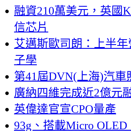
融資210萬美元，英國Ku
信芯片
艾邁斯歐司朗：上半年
子學
第41屆DVN(上海)
廣納四維完成近2億元
英偉達官宣CPO量產
93g、搭載Micro OL