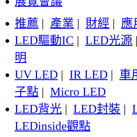
展覽會議
推薦
|
產業
|
財經
|
應
LED驅動IC
|
LED光源
明
UV LED
|
IR LED
|
車
子點
|
Micro LED
LED背光
|
LED封裝
|
LEDinside觀點