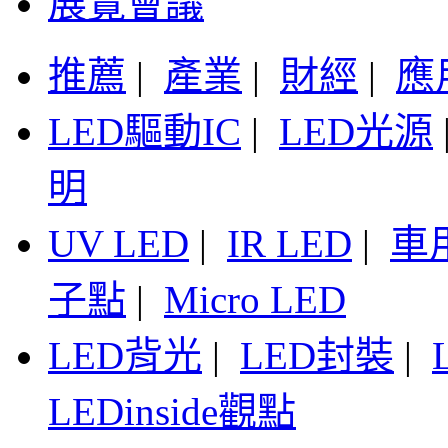
展覽會議
推薦
|
產業
|
財經
|
應
LED驅動IC
|
LED光源
明
UV LED
|
IR LED
|
車
子點
|
Micro LED
LED背光
|
LED封裝
|
LEDinside觀點