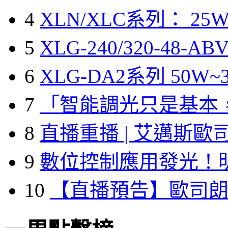
4
XLN/XLC系列： 25W
5
XLG-240/320-48-A
6
XLG-DA2系列 50W~3
7
「智能調光只是基本
8
直播重播 | 艾邁斯歐
9
數位控制應用發光！
10
【直播預告】歐司