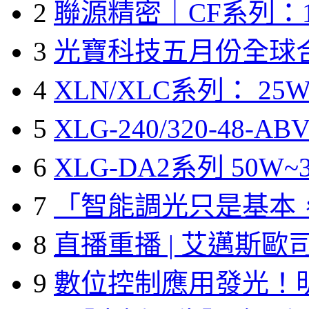
2
聯源精密｜CF系列：1
3
光寶科技五月份全球
4
XLN/XLC系列： 25W
5
XLG-240/320-48-A
6
XLG-DA2系列 50W~3
7
「智能調光只是基本
8
直播重播 | 艾邁斯歐
9
數位控制應用發光！