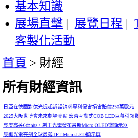
基本知識
展場直擊
|
展覽日程
|
客製化活動
首頁
>
財經
所有財經資訊
日亞在德國對億光提起訴訟請求專利侵害損害賠償250萬歐元
2025大阪世博會未來劇場亮點 宏齊互動式COB LED巨幕引
亮度高達6萬nits，創王光電發布最新Micro OLED微顯示器
辰顯光電亮劍全球最薄TFT Micro-LED顯示屏