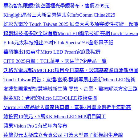
華為智能眼鏡2鈦空圓框光學鏡發布，售價2299元
Kinglight晶台三大新品閃耀北京InfoComm China2025
虹彩光電於 Touch Taiwan 2025 展會大秀多項突破性
錼創科技攜多款全球首發MicroLED顯示技術 亮相Touch Taiwan 
E Ink元太科技推出75吋E Ink Spectra™ 6全彩電子紙
華碩推出162英寸Micro LED Proart家庭影院屏
CITE 2025直擊：TCL華星、天馬等7企產品一覽
沃格光電成都AMOLED項目今日奠基，玻璃基產業再添新版
Touch Taiwan預告：友達/富采/群創等展出最新Micro LED技術
友達集團重塑智慧場域新生態 零售、企業、醫療解決方案三路
掘金XR：合肥的Micro LED/OLED技術突圍
MicroLED產品駛入量產快車道，富采3月營收創近半年新高
總投資10億元，5萬KK Micro LED MiP項目開工
蘋果Vision Pro 2有望年內發布
達擎與元太擬成立合資公司 打造大型電子紙模組生產線