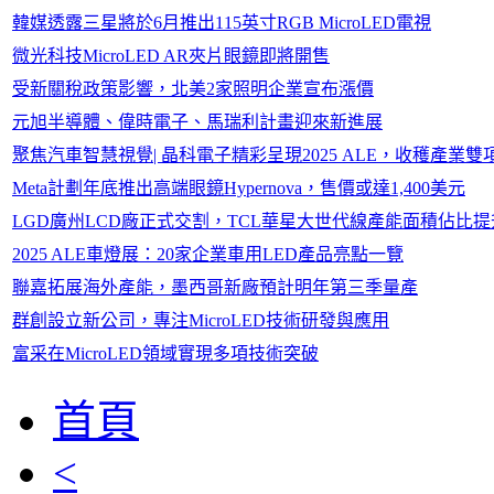
韓媒透露三星將於6月推出115英寸RGB MicroLED電視
微光科技MicroLED AR夾片眼鏡即將開售
受新關稅政策影響，北美2家照明企業宣布漲價
元旭半導體、偉時電子、馬瑞利計畫迎來新進展
聚焦汽車智慧視覺| 晶科電子精彩呈現2025 ALE，收穫產業雙
Meta計劃年底推出高端眼鏡Hypernova，售價或達1,400美元
LGD廣州LCD廠正式交割，TCL華星大世代線產能面積佔比提升
2025 ALE車燈展：20家企業車用LED產品亮點一覽
聯嘉拓展海外產能，墨西哥新廠預計明年第三季量產
群創設立新公司，專注MicroLED技術研發與應用
富采在MicroLED領域實現多項技術突破
首頁
<