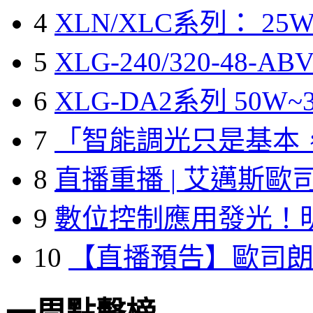
4
XLN/XLC系列： 25W
5
XLG-240/320-48-A
6
XLG-DA2系列 50W~3
7
「智能調光只是基本
8
直播重播 | 艾邁斯歐
9
數位控制應用發光！
10
【直播預告】歐司