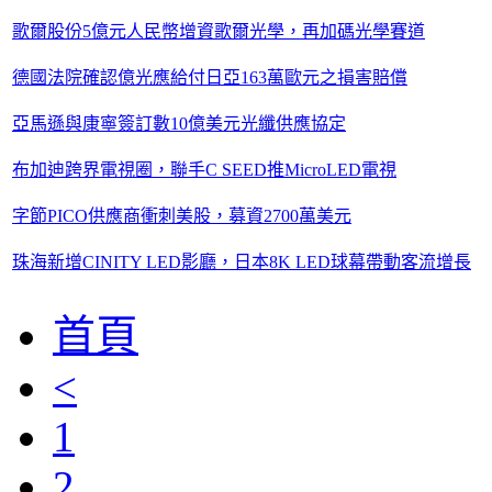
歌爾股份5億元人民幣增資歌爾光學，再加碼光學賽道
德國法院確認億光應給付日亞163萬歐元之損害賠償
亞馬遜與康寧簽訂數10億美元光纖供應協定
布加迪跨界電視圈，聯手C SEED推MicroLED電視
字節PICO供應商衝刺美股，募資2700萬美元
珠海新增CINITY LED影廳，日本8K LED球幕帶動客流增長
首頁
<
1
2