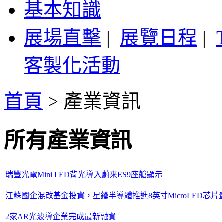
基本知識
展場直擊
|
展覽日程
|
客製化活動
首頁
>
產業資訊
所有產業資訊
瑞豐光電Mini LED背光導入蔚來ES9座艙顯示
江蘇國企混改基金投資，星鑰半導體推進8英寸MicroLED芯片
2家AR光波導企業完成最新融資