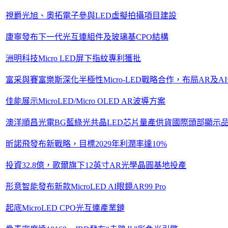
視爵光旭、奧拓電子參與LED虛擬拍攝項目建設
康寧發布下一代光互連組件及玻璃基CPO結構
洲明科技Micro LED屏下指紋專利獲批
富采與賽富樂斯深化半極性Micro-LED戰略合作，布局AR及A
佳能展示MicroLED/Micro OLED AR波導方案
澳洋順昌光電BG藍綠光共晶LED芯片量產供貨國際頭部顯示品
昕諾飛發布新戰略，目標2029年利潤率達10%
投資32.8億，歌爾旗下12英寸AR光學晶圓基地投產
形意智能發布新款MicroLED AI眼鏡AR99 Pro
起底MicroLED CPO光互連產業鏈