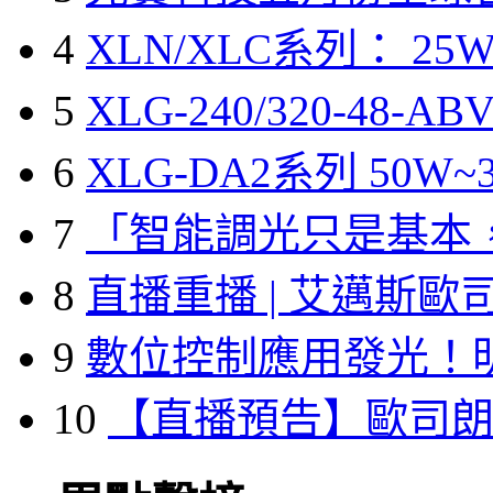
4
XLN/XLC系列： 25W
5
XLG-240/320-48-A
6
XLG-DA2系列 50W~3
7
「智能調光只是基本
8
直播重播 | 艾邁斯歐
9
數位控制應用發光！
10
【直播預告】歐司