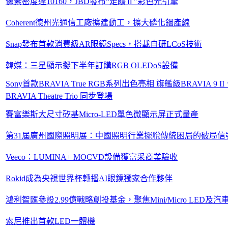
像素密度達10160，JBD發布“走鵑Ⅱ”彩色光引擎
Coherent德州光通信工廠擴建動工，擴大磷化銦產線
Snap發布首款消費級AR眼鏡Specs，搭載自研LCoS技術
韓媒：三星顯示擬下半年訂購RGB OLEDoS設備
Sony首款BRAVIA True RGB系列出色亮相 旗艦級BRAVIA 
BRAVIA Theatre Trio 同步登場
賽富樂斯大尺寸矽基Micro-LED單色微顯示屏正式量產
第31屆廣州國際照明展：中國照明行業擺脫傳統困局的破局信
Veeco：LUMINA+ MOCVD設備獲富采商業驗收
Rokid成為央視世界杯轉播AI眼鏡獨家合作夥伴
鴻利智匯參設2.99億戰略創投基金，聚焦Mini/Micro LED及
索尼推出首款LED一體機