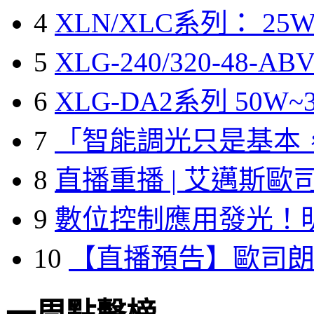
4
XLN/XLC系列： 25W
5
XLG-240/320-48-A
6
XLG-DA2系列 50W~3
7
「智能調光只是基本
8
直播重播 | 艾邁斯歐
9
數位控制應用發光！
10
【直播預告】歐司