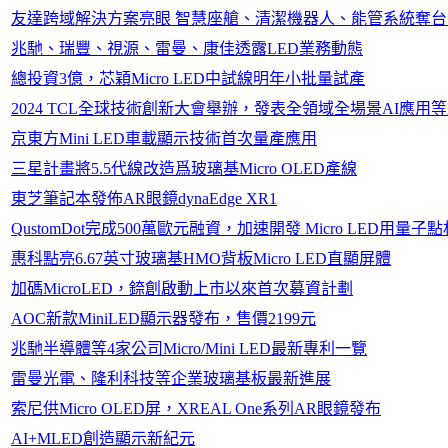
友達跨域解決方案亮眼 智慧座艙、清潔機器人、能管系統奪
兆馳、瑞豐、視源、雷曼、康佳透露LED業務動態
總投資3億，芯穎Micro LED中試線明年小批量試產
2024 TCL全球技術創新大會舉辦，發表全領域全場景AI應用
京東方Mini LED車載顯示技術首次量產應用
三星計畫將5.5代線改造爲玻璃基Micro OLED產線
東芝筆記本發佈AR眼鏡dynaEdge XR1
QustomDot完成500萬歐元融資，加速開發 Micro LED用量子
惠科點亮6.67英寸玻璃基HMO背板Micro LED直顯屏體
加碼MicroLED，錼創啟動上市以來首次募資計劃
AOC新款MiniLED顯示器發布，售價2199元
兆馳半導體等4家公司Micro/Mini LED最新專利一覽
雷曼光電、隆利科技等企業玻璃基板最新進展
索尼供Micro OLED屏，XREAL One系列AR眼鏡發布
AI+MLED創造顯示新紀元