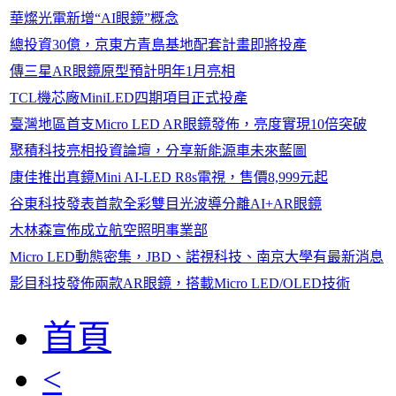
華燦光電新增“AI眼鏡”概念
總投資30億，京東方青島基地配套計畫即將投產
傳三星AR眼鏡原型預計明年1月亮相
TCL機芯廠MiniLED四期項目正式投產
臺灣地區首支Micro LED AR眼鏡發佈，亮度實現10倍突破
聚積科技亮相投資論壇，分享新能源車未來藍圖
康佳推出真鏡Mini AI-LED R8s電視，售價8,999元起
谷東科技發表首款全彩雙目光波導分離AI+AR眼鏡
木林森宣佈成立航空照明事業部
Micro LED動態密集，JBD、諾視科技、南京大學有最新消息
影目科技發佈兩款AR眼鏡，搭載Micro LED/OLED技術
首頁
<